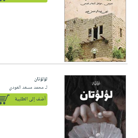
لؤلؤتان
لـ محمد مسعد العودي
أضف إلى الطلبية