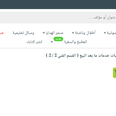
وتية
أطفال وناشئة
متجر الهدايا
وسائل تعليمية
شح
جديد
المطبخ والسفرة
انشر كتابك
دمات ما بعد البيع ( القسم الفني 2 / 2 )