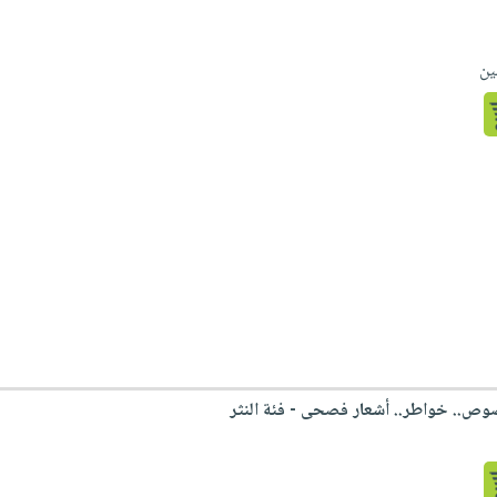
ين
ص.. خواطر.. أشعار فصحى - فئة النثر