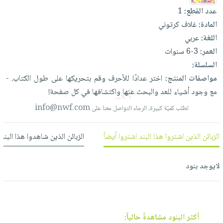
العناية
الأكثر
شحن
عدد القطع:
1
أدوات
بالأسنان
مبيعاً
مجاني
المادة:
غلاف كرتوني
المائدة
الحمية
العودة
اللغة:
عربي
بنود
الأوعية
والتغذية
للمدارس
العمر:
3-6 سنوات
مختارة
والتخزين
اشتراكات
اكسسوارات
السلسلة:
أدوات
كتب
كل
مواصفات المنتج:
اختر
عدادًا
للأحرف
وقم
بتحريكها
على
طول
الكتاب.
-
بحث
المطبخ
الاشتراكات
مع
وجود
أشياء
للعد
والبحث
عنها
واكتشافها
في
كل
صفحة!
اكسسوارات
متقدم
منزلية
صندوق
info@nwf.com
لطلب كميّة كبيرة، الرجاء التواصل معنا على
القراءة
اكسسوارات
نيل
iKitab
ملابس
الزبائن الذين اشتروا هذا البند اشتروا أيضاً
الزبائن الذين شاهدوا هذا البند
وفرات
بلا
مطرزات
حدود
عن
لايوجد بنود
حقائب
حسابك
الشركة
حلي
لائحة
سياسة
عناية
الأمنيات
الشركة
بالذات
أكثر البنود مشاهدةً حالياً: