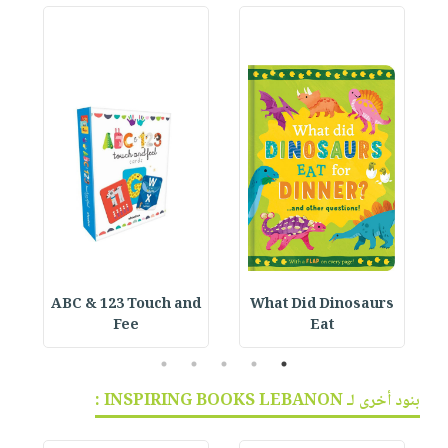
ABC & 123 Touch and
What Did Dinosaurs
Fee
Eat
5
4
3
2
1
بنود أخرى لـ INSPIRING BOOKS LEBANON :