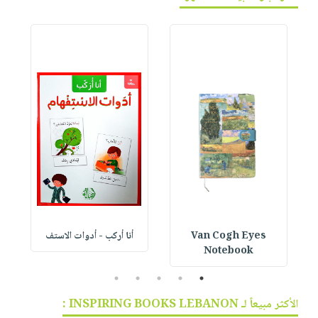
Van Cogh Eyes
أنا أركب - أدوات الاستف
 1
Notebook
5
4
3
2
1
الأكثر مبيعاً لـ INSPIRING BOOKS LEBANON :