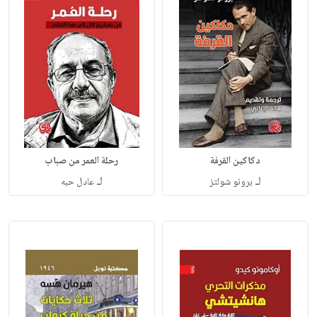
دكاكين القرفة
رحلة العمر من صباب
لـ
لـ
برونو شولتز
عادل حبه