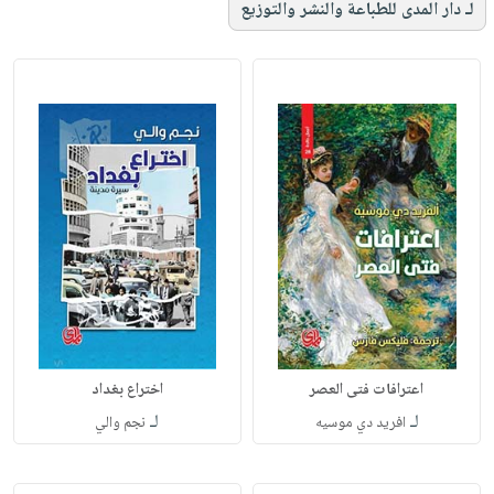
لـ دار المدى للطباعة والنشر والتوزيع
اعترافات فتى العصر
اختراع بغداد
لـ
لـ
افريد دي موسيه
نجم والي