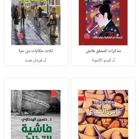
مذكرات المحقق هانش
ثلاث حكايات من حيا
لـ
لـ
كيدو اكاموتا
هرمان هسه