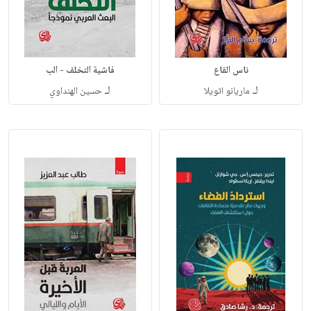
ناس القاع
فاشية التخلف - الب
لـ
لـ
ماريانو اثويلا
حسين الهنداوي