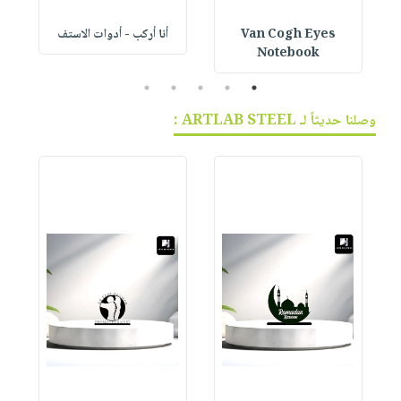
Van Cogh Eyes
أنا أركب - أدوات الاستف
 1
Notebook
5
4
3
2
1
وصلنا حديثاً لـ ARTLAB STEEL :