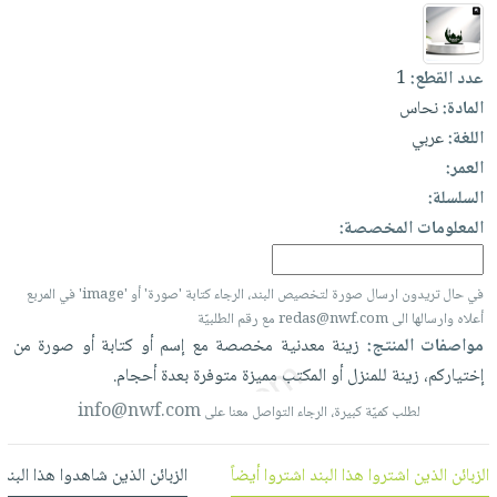
العناية
الأكثر
شحن
أدوات
بالأسنان
مبيعاً
مجاني
المائدة
الحمية
العودة
عدد القطع:
1
بنود
الأوعية
والتغذية
للمدارس
المادة:
نحاس
مختارة
والتخزين
اشتراكات
اللغة:
عربي
اكسسوارات
أدوات
العمر:
كتب
كل
بحث
المطبخ
السلسلة:
الاشتراكات
اكسسوارات
متقدم
المعلومات المخصصة:
منزلية
صندوق
القراءة
اكسسوارات
نيل
في حال تريدون ارسال صورة لتخصيص البند، الرجاء كتابة 'صورة' أو 'image' في المربع
iKitab
ملابس
أعلاه وارسالها الى redas@nwf.com مع رقم الطلبيّة
وفرات
بلا
مطرزات
مواصفات المنتج:
زينة
معدنية
مخصصة
مع
إسم
أو
كتابة
أو
صورة
من
حدود
عن
حقائب
إختياركم،
زينة
للمنزل
أو
المكتب
مميزة
متوفرة
بعدة
أحجام.
حسابك
الشركة
حلي
info@nwf.com
لطلب كميّة كبيرة، الرجاء التواصل معنا على
لائحة
سياسة
عناية
الأمنيات
الشركة
بالذات
الزبائن الذين اشتروا هذا البند اشتروا أيضاً
الزبائن الذين شاهدوا هذا البند