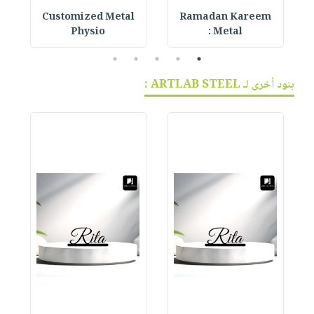
Customized Metal
Ramadan Kareem
G
Physio
Metal :
5
4
3
2
1
بنود أخرى لـ ARTLAB STEEL :