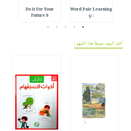
Do it For Your
Word Pair Learning
F
: تع
Future S
5
4
3
2
1
أكثر البنود مبيعاً هذا الشهر :