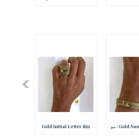
Next
Gold  : سو
Gold Initial Letter Rin
Heart Ring : خات