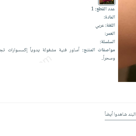
عدد القطع:
1
المادة:
اللغة:
عربي
العمر:
السلسلة:
مواصفات المنتج:
أساور
فنية
مشغولة
يدوياً
إكسسوارات
تج
وسحراً..
البند شاهدوا أيضاً