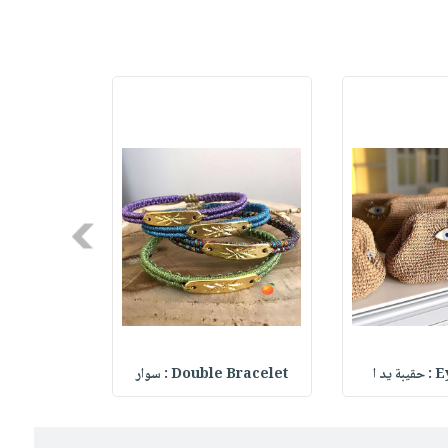
Next
يد ا
Double Bracelet : سوار
le Bracelet