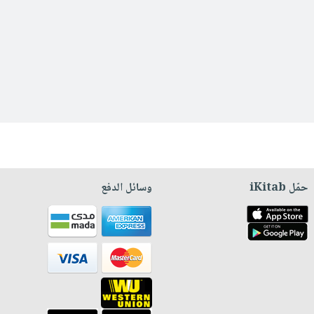
حمّل iKitab
وسائل الدفع