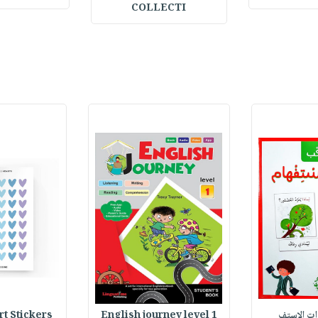
COLLECTI
وات الاستف
English journey level 1
Heart Stickers : 