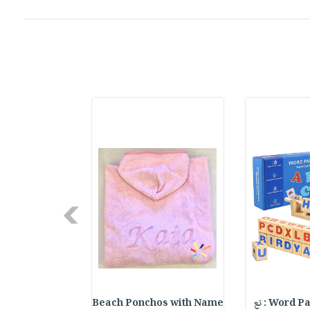
Next
Word : تع
Beach Ponchos with Name
h & Hat Set :