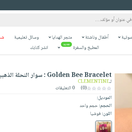
وتية
أطفال وناشئة
متجر الهدايا
وسائل تعليمية
شح
جديد
المطبخ والسفرة
انشر كتابك
Golden Bee Bracelet : سوار النحلة الذهبية
لـ
CLEMENTINE
(0)
0 التعليقات
الموديل:
الحجم:
حجم واحد
اللون:
فوشيا