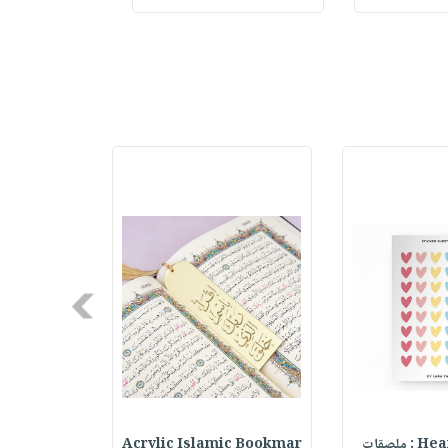
Next
ملصقات
Acrylic Islamic Bookmar
حقيبة مسر