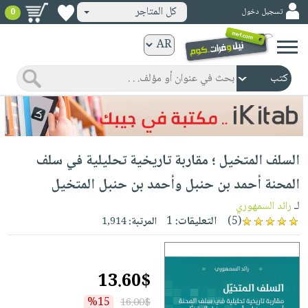
كل المتاجر
تسجيل دخول
0
كتب
ورقية
المواضيع
صدر
كتب
حديثاً
الكترونية
الأكثر
الصفحة
السلف المتخيل ؛ مقاربة تاريخية تحليلية في سلف
مبيعاً
الرئيسية
كتب
جوائز
المحنة أحمد بن حنبل وأحمد بن حنبل المتخيل
صدر
صوتية
شحن
لـ
رائد السمهوري
حديثاً
الصفحة
مخفض
(5)
التعليقات:
1
المرتبة:
1,914
الأكثر
الرئيسية
عروض
أطفال
مبيعاً
masmu3
خاصة
وناشئة
كتب
13.60$
بلا
صفحات
مجانية
الصفحة
وسائل
حدود
مشوقة
%15
16.00$
الرئيسية