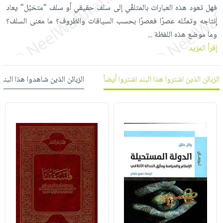
العناية
الأكثر
شحن
فهل تعود هذه العبارات بالمتلقّي إلى سلف حقيقي أو سلف "متخيّل" يعاد
أدوات
بالأسنان
مبيعاً
مجاني
إنتاجه وتمثّله عصرًا فعصرًا بحسب السياقات والظروف؟ ما معنى السلف؟
المائدة
الحمية
العودة
وما موضع هذه اللفظة
...
بنود
الأوعية
والتغذية
للمدارس
إقرأ المزيد
مختارة
والتخزين
اشتراكات
اكسسوارات
أدوات
كتب
كل
الزبائن الذين اشتروا هذا البند اشتروا أيضاً
الزبائن الذين شاهدوا هذا البند
بحث
المطبخ
الاشتراكات
اكسسوارات
متقدم
منزلية
صندوق
القراءة
اكسسوارات
iKitab
ملابس
نيل
بلا
مطرزات
وفرات
حدود
حقائب
عن
حسابك
حلي
الشركة
عناية
لائحة
سياسة
بالذات
الأمنيات
الشركة