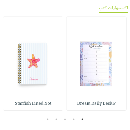
اكسسوارات كتب
Starfish Lined Not
Dream Daily Desk P
5
4
3
2
1