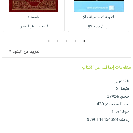
صابون
فيديوهات
عربة
أطفال
أسئلة
التسوق
الدولة المستحيلة ؛ الإ
فلسفتنا
مناسبات
يتكرر
لـ وائل ب. حلاق
لـ محمد باقر الصدر
طرحها
نشرة
الإصدارات
خدمات
5
4
3
2
1
نيل
المزيد من البنود »
وفرات
انشر
معلومات إضافية عن الكتاب
كتابك
لغة:
عربي
تواصل
طبعة:
2
معنا
حجم:
24×17
عدد الصفحات:
439
مجلدات:
1
ردمك:
9786144454398