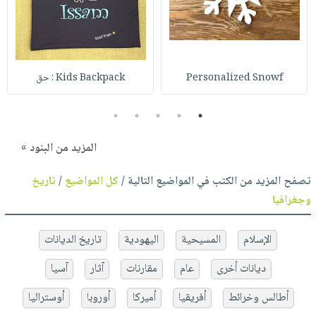
Personalized Snowf
Kids Backpack : حق
5
4
3
2
1
المزيد من البنود »
تصفح المزيد من الكتب في المواضيع التالية /
كل المواضيع
/
تاريخ
وجغرافيا
الإسلام
المسيحية
اليهودية
تاريخ الديانات
ديانات أخرى
عام
مقارنات
آثار
آسيا
أطالس وخرائط
أفريقيا
أميركا
أوروبا
أوستراليا