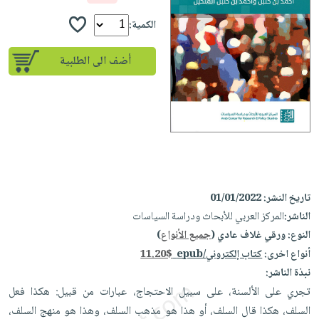
إختياراتنا
تعليمية
أسئلة
إختياراتنا
المواضيع
iKitab
الكمية:
يتكرر
كتب
بلا
الأكثر
طرحها
أكاديمية
الصحة
أضف الى الطلبية
حدود
مبيعاً
تحميل
والعناية
صندوق
أسئلة
إختياراتنا
masmu3
الشخصية
القراءة
يتكرر
وسائل
على
جديد
English
طرحها
تعليمية
Android
books
الكل
تحميل
صندوق
تحميل
iKitab
أجهزة
القراءة
المطبخ
masmu3
على
العناية
والسفرة
على
جوائز
تاريخ النشر:
01/01/2022
Android
جديد
الشخصية
Apple
الناشر:
المركز العربي للأبحاث ودراسة السياسات
تحميل
العناية
الكل
النوع:
ورقي غلاف عادي (
جميع الأنواع
)
iKitab
وتصفيف
أنواع اخرى:
كتاب إلكتروني/epub
11.20$
أواني
متجر
على
الشعر
نبذة الناشر:
الطهي
الهدايا
Apple
العناية
تجري على الألسنة، على سبيل الاحتجاج، عبارات من قبيل: هكذا فعل
أدوات
بالجسم
أقسام
السلف، هكذا قال السلف، أو هذا هو مذهب السلف، وهذا هو منهج السلف،
الخبز