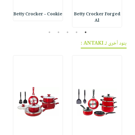
e
Betty Crocker – Cookie
Betty Crocker Forged
Al
5
4
3
2
1
بنود أخرى لـ ANTAKI :