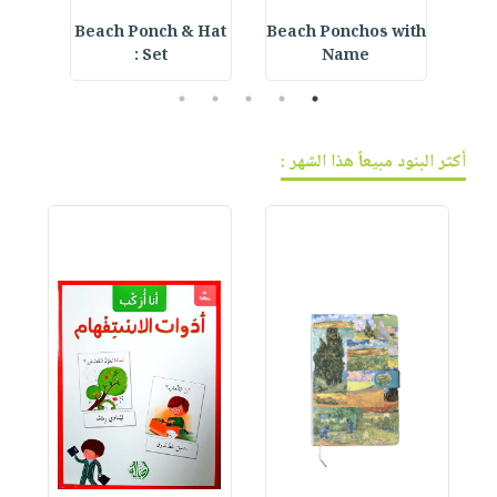
r
Beach Ponch & Hat
Beach Ponchos with
Love
Set :
Name
5
4
3
2
1
أكثر البنود مبيعاً هذا الشهر :