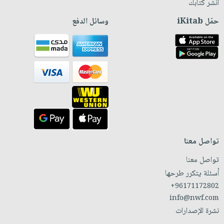
انشر كتابك
حمّل iKitab
وسائل الدفع
تواصل معنا
تواصل معنا
أسئلة يتكرر طرحها
+96171172802
info@nwf.com
نشرة الإصدارات