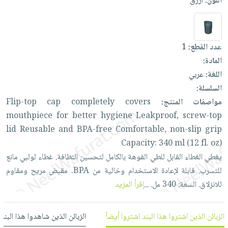
اللون:
أزرق
العناية
الأكثر
شحن
أدوات
بالأسنان
مبيعاً
مجاني
المائدة
الحمية
العودة
بنود
الأوعية
عدد القطع:
1
والتغذية
للمدارس
مختارة
والتخزين
اشتراكات
المادة:
اكسسوارات
أدوات
اللغة:
عربي
كتب
كل
بحث
المطبخ
السلسلة:
الاشتراكات
اكسسوارات
متقدم
مواصفات المنتج:
covers
completely
cap
Flip-top
منزلية
صندوق
mouthpiece
for
better
hygiene
Leakproof,
screw-top
القراءة
اكسسوارات
lid
Reusable
and
BPA-free
Comfortable,
non-slip
grip
نيل
iKitab
ملابس
Capacity:
340
ml
(12
fl.
oz)
وفرات
بلا
مطرزات
يغطي
الغطاء
القابل
للطي
الفوهة
بالكامل
لتحسين
النظافة.
غطاء
لولبي
مانع
حدود
عن
للتسرب.
قابلة
لإعادة
الاستخدام
وخالية
من
BPA.
مقبض
مريح
ومقاوم
حقائب
حسابك
الشركة
للانزلاق.
السعة:
340
مل.
...
إقرأ المزيد
حلي
لائحة
سياسة
عناية
الأمنيات
الشركة
بالذات
الزبائن الذين اشتروا هذا البند اشتروا أيضاً
الزبائن الذين شاهدوا هذا البند