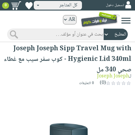
كل المتاجر
تسجيل دخول
0
كتب
ورقية
المواضيع
صدر
كتب
Joseph Joseph Sipp Travel Mug with
حديثاً
الكترونية
Hygienic Lid 340ml - كوب سفر سيب مع غطاء
الأكثر
الصفحة
صحي 340 مل
مبيعاً
الرئيسية
كتب
لـ
Joseph Joseph
جوائز
صدر
(0)
صوتية
0 التعليقات
شحن
حديثاً
الصفحة
مخفض
الأكثر
الرئيسية
عروض
أطفال
مبيعاً
masmu3
خاصة
وناشئة
كتب
بلا
صفحات
مجانية
الصفحة
وسائل
حدود
مشوقة
الرئيسية