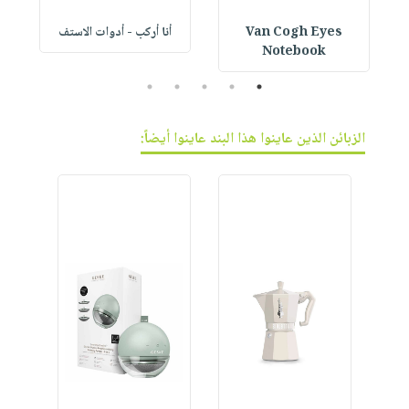
Van Cogh Eyes
أنا أركب - أدوات الاستف
 1
Notebook
5
4
3
2
1
الزبائن الذين عاينوا هذا البند عاينوا أيضاً: