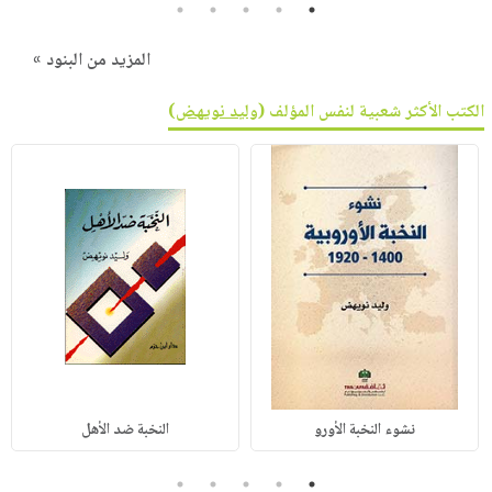
5
4
3
2
1
المزيد من البنود »
الكتب الأكثر شعبية لنفس المؤلف (
وليد نويهض
)
نشوء النخبة الأورو
النخبة ضد الأهل
5
4
3
2
1