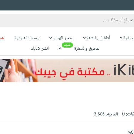
وتية
أطفال وناشئة
متجر الهدايا
وسائل تعليمية
شح
جديد
المطبخ والسفرة
انشر كتابك
قات:
0
المرتبة:
3,606
زيع