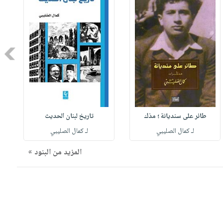
Next
طائر على سنديانة ؛ مذك
تاريخ لبنان الحديث
لـ كمال الصليبي
لـ كمال الصليبي
المزيد من البنود »