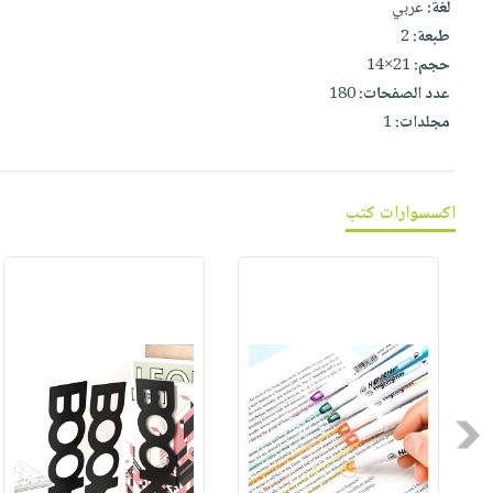
لغة:
عربي
صابون
فيديوهات
عربة
طبعة:
2
أطفال
أسئلة
التسوق
حجم:
21×14
مناسبات
يتكرر
عدد الصفحات:
180
طرحها
نشرة
مجلدات:
1
الإصدارات
خدمات
نيل
وفرات
اكسسوارات كتب
انشر
كتابك
تواصل
معنا
Previous