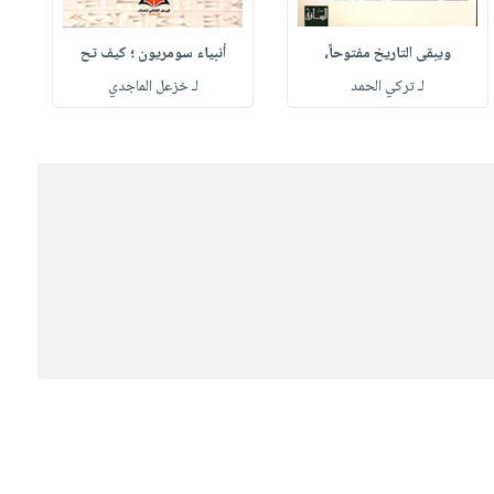
ويبقى التاريخ مفتوحاً،
أنبياء سومريون ؛ كيف تح
لـ تركي الحمد
لـ خزعل الماجدي