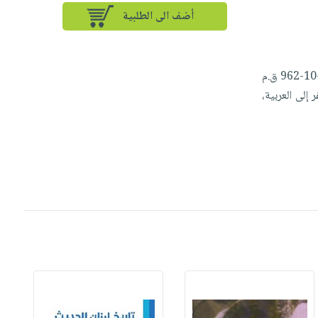
أضف الى الطلبية
يقدم هذا الكتاب ترجمة جديدة لأخبار الحروب التي خاضها النبي داود حين كان ملكاً على جميع إسرائيل (2-10-962 ق.م
 إلى العربية،