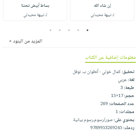
صابون
فيديوهات
إن شاء الله
بساط أبيض تحتنا
عربة
أطفال
أسئلة
لـ نبيهة محيدلي
لـ نبيهة محيدلي
التسوق
مناسبات
يتكرر
5
4
3
2
1
طرحها
نشرة
الإصدارات
خدمات
المزيد من البنود »
نيل
معلومات إضافية عن الكتاب
وفرات
انشر
تحقيق:
كمال خولي - أنطوان ب. نوفل
كتابك
لغة:
عربي
تواصل
طبعة:
3
معنا
حجم:
17×15
عدد الصفحات:
269
مجلدات:
1
يحتوي على:
صور/رسوم،رسوم بيانية
ردمك:
9789953269245