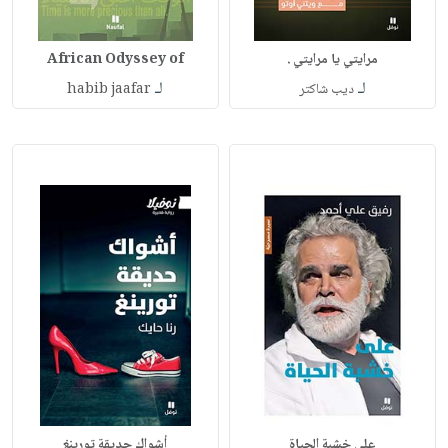
مرايتي يا مرايتي .
African Odyssey of
لـ
لـ
ديب شاكتر
habib jaafar
على خشبة الحياة
أشواك حديقة تورينغ