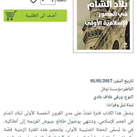
إختياراتنا
الكمية:
تعليمية
أسئلة
إختياراتنا
المواضيع
iKitab
يتكرر
أضف الى الطلبية
كتب
بلا
الأكثر
طرحها
أكاديمية
الصحة
حدود
مبيعاً
تحميل
والعناية
صندوق
أسئلة
إختياراتنا
masmu3
الشخصية
القراءة
يتكرر
وسائل
على
جديد
English
طرحها
تعليمية
Android
books
الكل
تحميل
صندوق
تحميل
iKitab
أجهزة
القراءة
المطبخ
masmu3
على
العناية
والسفرة
على
جوائز
تاريخ النشر:
01/01/2017
Android
جديد
الشخصية
Apple
الناشر:
مؤسسة نوفل
تحميل
العناية
النوع:
ورقي غلاف عادي
الكل
iKitab
وتصفيف
نبذة نيل وفرات:
أواني
متجر
على
يشمل هذا الكتاب فترة تمتدّ على مدى القرون الخمسة الأولى لبلاد الشام
الشعر
الطهي
الهدايا
Apple
في العصر الإسلامي، وتنتهي بوصول طلائع جيوش الفرنجة إلى أنطاكية،
العناية
أدوات
في ما يُسمّى الحملة الصليبية الأولى، وتحصر هذه الفترة الزمنية قصّة
بالجسم
أقسام
الخبز