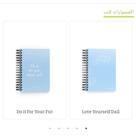
اكسسوارات كتب
Do it For Your Fut
Love Yourself Dail
5
4
3
2
1