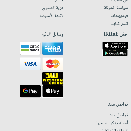
عن الشركة
حسابك
سياسة الشركة
عربة التسوق
فيديوهات
لائحة الأمنيات
انشر كتابك
حمّل iKitab
وسائل الدفع
تواصل معنا
تواصل معنا
أسئلة يتكرر طرحها
+96171172802