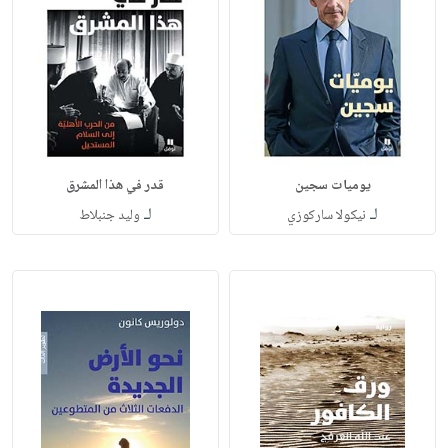
يوميات سجين
قدر في هذا المشرق
لـ
لـ
نيكولا ساركوزي
وليد جنبلاط