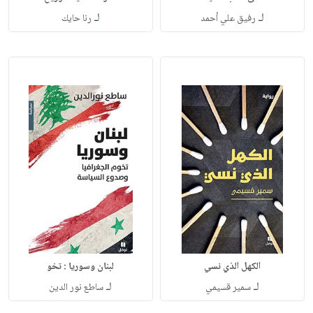
لـ
لـ
رفيق علي أحمد
رنا حايك
الكهل الذي نسي
لبنان وسوريا : تخو
لـ
لـ
سمير قسيمي
ساطع نور الدين