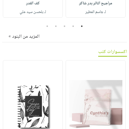
صابون
مراجيح الناثر بدر شاكر
كف القدر
فيديوهات
عربة
أطفال
لـ جاسم المطير
لـ بلحسن سيد علي
أسئلة
التسوق
مناسبات
يتكرر
5
4
3
2
1
طرحها
نشرة
المزيد من البنود »
الإصدارات
خدمات
نيل
اكسسوارات كتب
وفرات
انشر
كتابك
تواصل
معنا