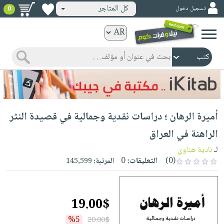
كل المتاجر
تسجيل دخول
0
كتب
ورقية
المواضيع
صدر
كتب
حديثاً
الكترونية
الأكثر
الصفحة
أميرة الرهان ؛ دراسات نقدية وجمالية في قصيدة النثر
مبيعاً
الرئيسية
كتب
جوائز
الراهنة في العراق
صدر
صوتية
شحن
لـ
نادية هناوي
حديثاً
الصفحة
مخفض
(0)
التعليقات:
0
المرتبة:
145,599
الأكثر
الرئيسية
عروض
أطفال
مبيعاً
masmu3
خاصة
وناشئة
كتب
19.00$
بلا
صفحات
مجانية
الصفحة
وسائل
حدود
مشوقة
%5
20.00$
الرئيسية