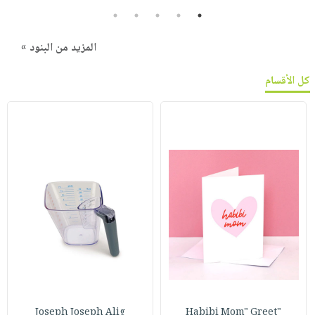
5
4
3
2
1
المزيد من البنود »
كل الأقسام
Joseph Joseph Alig
"Habibi Mom" Greet