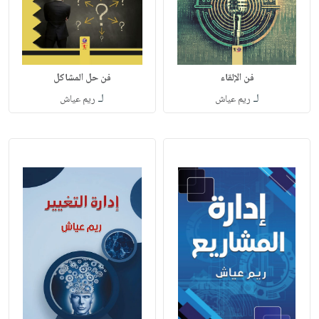
فن الإلقاء
فن حل المشاكل
لـ
لـ
ريم عياش
ريم عياش