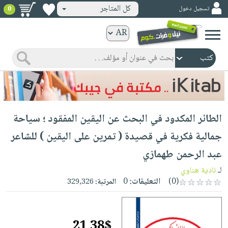
كل المتاجر
تسجيل دخول
0
كتب
ورقية
المواضيع
صدر
كتب
حديثاً
الكترونية
الأكثر
الصفحة
الطائر المكدود في البحث عن اليقين المفقود ؛ سياحة
مبيعاً
الرئيسية
كتب
جوائز
جمالية فكرية في قصيدة ( تمرين على اليقين ) للشاعر
صدر
صوتية
شحن
عبد الرحمن طهمازي
حديثاً
الصفحة
مخفض
الأكثر
لـ
نادية هناوي
الرئيسية
عروض
أطفال
(0)
التعليقات:
0
المرتبة:
329,326
مبيعاً
masmu3
خاصة
وناشئة
كتب
بلا
صفحات
مجانية
الصفحة
وسائل
حدود
مشوقة
21.38$
الرئيسية