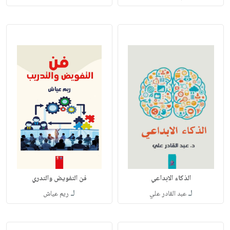
الذكاء الابداعي
فن التفويض والتدري
لـ
لـ
عبد القادر علي
ريم عياش