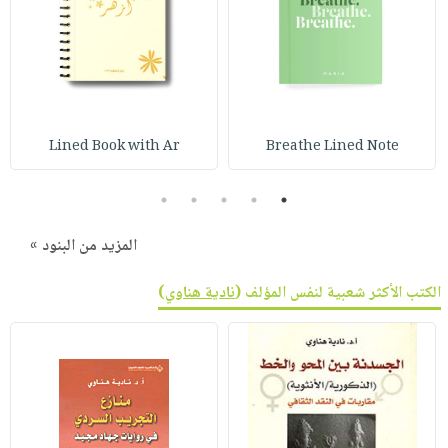
صابون
فيديوهات
عربة
أطفال
أسئلة
التسوق
مناسبات
يتكرر
طرحها
نشرة
الإصدارات
خدمات
Lined Book with Ar
Breathe Lined Note
نيل
وفرات
5
4
3
2
1
انشر
كتابك
المزيد من البنود »
تواصل
الكتب الأكثر شعبية لنفس المؤلف (
نادية هناوي
)
معنا