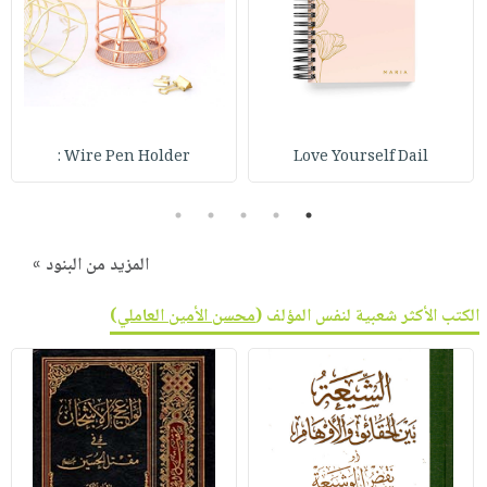
Wire Pen Holder :
Love Yourself Dail
5
4
3
2
1
المزيد من البنود »
الكتب الأكثر شعبية لنفس المؤلف (
محسن الأمين العاملي
)