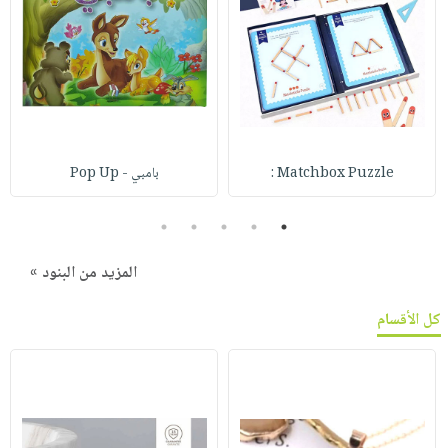
Matchbox Puzzle :
بامبي - Pop Up
5
4
3
2
1
المزيد من البنود »
كل الأقسام