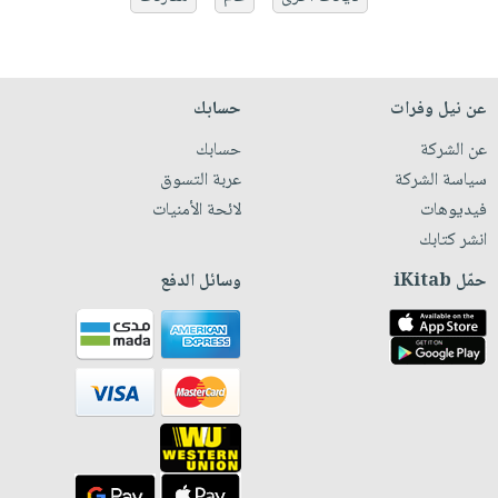
عن نيل وفرات
حسابك
عن الشركة
حسابك
سياسة الشركة
عربة التسوق
فيديوهات
لائحة الأمنيات
انشر كتابك
حمّل iKitab
وسائل الدفع