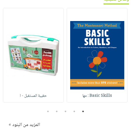
Basic Skills : مها
حقيبة المستقبل - ا
5
4
3
2
1
المزيد من البنود »