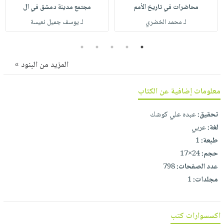
صابون
محاضرات في تاريخ الأمم
مجتمع مدينة دمشق في ال
فيديوهات
عربة
أطفال
لـ محمد الخضري
لـ يوسف جميل نعيسة
أسئلة
التسوق
مناسبات
يتكرر
5
4
3
2
1
طرحها
نشرة
المزيد من البنود »
الإصدارات
خدمات
نيل
معلومات إضافية عن الكتاب
وفرات
انشر
تحقيق:
عبده علي كوشك
كتابك
لغة:
عربي
تواصل
طبعة:
1
معنا
حجم:
24×17
عدد الصفحات:
798
مجلدات:
1
اكسسوارات كتب