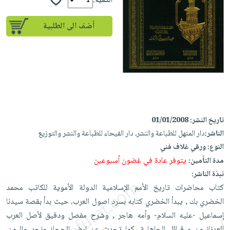
إختياراتنا
الكمية:
تعليمية
أسئلة
إختياراتنا
المواضيع
iKitab
يتكرر
أضف الى الطلبية
كتب
بلا
الأكثر
طرحها
أكاديمية
الصحة
حدود
مبيعاً
تحميل
والعناية
صندوق
أسئلة
إختياراتنا
masmu3
الشخصية
القراءة
يتكرر
وسائل
على
جديد
English
طرحها
تعليمية
Android
books
الكل
تحميل
صندوق
تحميل
iKitab
أجهزة
القراءة
المطبخ
تاريخ النشر:
01/01/2008
masmu3
على
العناية
الناشر:
دار المنهل للطباعة والنشر، دار الفيحاء للطباعة والنشر والتوزيع
والسفرة
على
جوائز
Android
جديد
الشخصية
النوع:
ورقي غلاف فني
Apple
يتوفر عادة في غضون أسبوعين
تحميل
مدة التأمين:
العناية
الكل
نبذة الناشر:
iKitab
وتصفيف
أواني
متجر
كتاب محاضرات تاريخ الأمم الإسلامية الدولة الأموية للكاتب محمد
على
الشعر
الطهي
الهدايا
الخضري بك , يبدأ الخضري كتابه بسرد اصول العرب، حيث بدأ بقصة سيدنا
Apple
العناية
أدوات
إسماعيل -عليه السلام- وأمه هاجر , وشرح مفصل ودقيق لأصل العرب
بالجسم
أقسام
الخبز
العدنانيون و قبائل الجاهلية، كما تحدث عن ارض الحجاز ونجد واليمن،