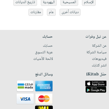
الإسلام
المسيحية
اليهودية
تاريخ الديانات
ديانات أخرى
عام
مقارنات
عن نيل وفرات
حسابك
عن الشركة
حسابك
سياسة الشركة
عربة التسوق
فيديوهات
لائحة الأمنيات
انشر كتابك
حمّل iKitab
وسائل الدفع