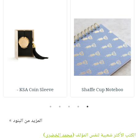
KSA Coin Sleeve -
Shaffe Cup Noteboo
5
4
3
2
1
المزيد من البنود »
الكتب الأكثر شعبية لنفس المؤلف (
محمد الخضري
)