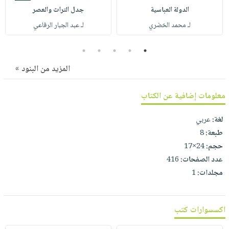
صابون
فيديوهات
الدولة العباسية
جدل التراث والعصر
عربة
أطفال
أسئلة
لـ محمد الخضري
لـ عبد الجبار الرفاعي
التسوق
مناسبات
يتكرر
5
4
3
2
1
طرحها
نشرة
الإصدارات
خدمات
المزيد من البنود »
نيل
وفرات
معلومات إضافية عن الكتاب
انشر
لغة:
عربي
كتابك
طبعة:
8
تواصل
حجم:
24×17
معنا
عدد الصفحات:
416
مجلدات:
1
اكسسوارات كتب