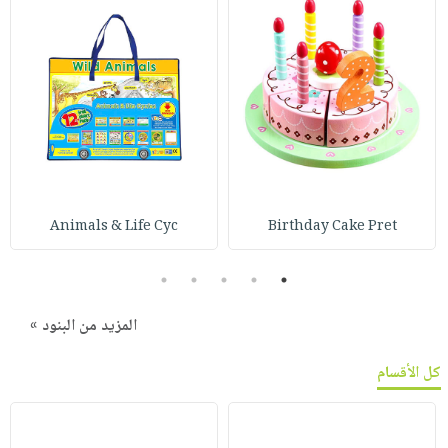
Animals & Life Cyc
Birthday Cake Pret
5
4
3
2
1
المزيد من البنود »
كل الأقسام