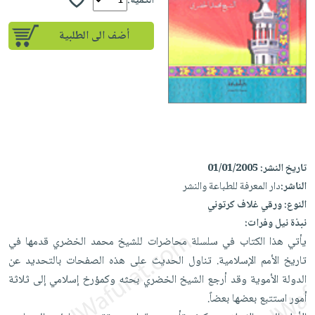
إختياراتنا
الكمية:
تعليمية
أسئلة
إختياراتنا
المواضيع
iKitab
يتكرر
أضف الى الطلبية
كتب
بلا
الأكثر
طرحها
أكاديمية
الصحة
حدود
مبيعاً
تحميل
والعناية
صندوق
أسئلة
إختياراتنا
masmu3
الشخصية
القراءة
يتكرر
وسائل
على
جديد
English
طرحها
تعليمية
Android
books
الكل
تحميل
صندوق
تحميل
iKitab
أجهزة
القراءة
المطبخ
masmu3
تاريخ النشر:
01/01/2005
على
العناية
والسفرة
على
جوائز
الناشر:
دار المعرفة للطباعة والنشر
Android
جديد
الشخصية
Apple
النوع:
ورقي غلاف كرتوني
تحميل
العناية
نبذة نيل وفرات:
الكل
iKitab
وتصفيف
يأتي هذا الكتاب في سلسلة محاضرات للشيخ محمد الخضري قدمها في
أواني
متجر
على
الشعر
تاريخ الأمم الإسلامية. تناول الحديث على هذه الصفحات بالتحديد عن
الطهي
الهدايا
Apple
الدولة الأموية وقد أرجع الشيخ الخضري بحثه وكمؤرخ إسلامي إلى ثلاثة
العناية
أدوات
أمور استتبع بعضها بعضاً.
بالجسم
أقسام
الخبز