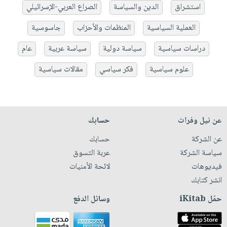
استشراق
الدين والسياسة
الصراع العربي-الإسرائيلي
العملية السياسية
المنظمات والأحزاب
جاسوسية
دراسات سياسية
سياسة دولية
سياسة عربية
عام
علوم سياسية
فكر سياسي
مقالات سياسية
عن نيل وفرات
حسابك
عن الشركة
حسابك
سياسة الشركة
عربة التسوق
فيديوهات
لائحة الأمنيات
انشر كتابك
حمّل iKitab
وسائل الدفع