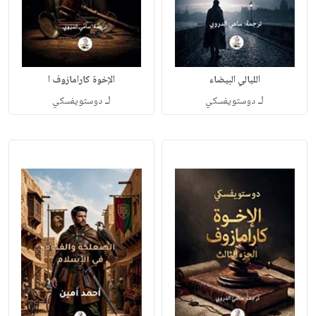
الليالي البيضاء
الإخوة كارامازوف ا
لـ
لـ
دوستويفسكي
دوستويفسكي