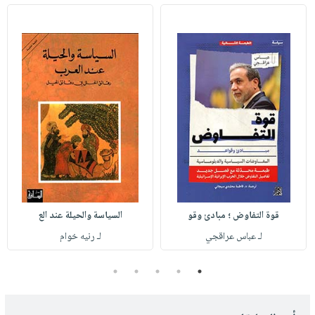
قوة التفاوض ؛ مبادئ وقو
السياسة والحيلة عند الع
لـ عباس عراقجي
لـ رنيه خوام
5
4
3
2
1