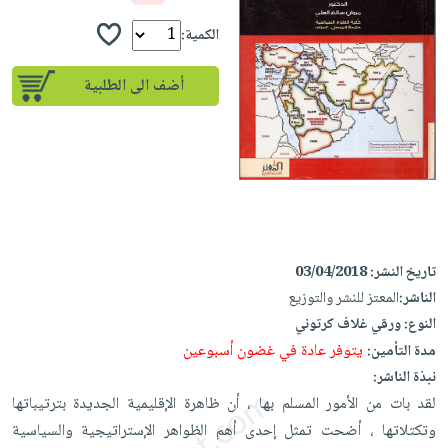
إختياراتنا
تعليمية
أسئلة
إختياراتنا
المواضيع
iKitab
الكمية:
يتكرر
كتب
بلا
الأكثر
طرحها
أكاديمية
الصحة
أضف الى الطلبية
حدود
مبيعاً
تحميل
والعناية
صندوق
أسئلة
وسائل
masmu3
الشخصية
القراءة
يتكرر
تعليمية
على
جديد
English
طرحها
صندوق
Android
books
الكل
تحميل
القراءة
تحميل
iKitab
أجهزة
جوائز
المطبخ
masmu3
على
العناية
والسفرة
على
تاريخ النشر:
03/04/2018
Android
جديد
الشخصية
Apple
الناشر:
المعتز للنشر والتوزيع
تحميل
العناية
النوع:
ورقي غلاف كرتوني
الكل
iKitab
وتصفيف
يتوفر عادة في غضون أسبوعين
مدة التأمين:
أواني
متجر
على
الشعر
نبذة الناشر:
الطهي
الهدايا
Apple
العناية
لقد بات من الأمور المسلم بها ، أن ظاهرة الإقليمية الجديدة بترتيباتها
أدوات
بالجسم
أقسام
وتكتلاتها ، أضحت تمثل إحدى أهم الظواهر الإستراتيجية والسياسية
الخبز