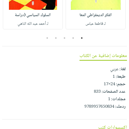
صابون
فيديوهات
عربة
أطفال
أسئلة
الفكر الديمقراطي المعا
السلوك السياسي (دراسة
التسوق
مناسبات
يتكرر
لـ فاطمة عباس
لـ أحمد عبد الله الناهي
طرحها
نشرة
الإصدارات
5
4
3
2
1
خدمات
نيل
وفرات
معلومات إضافية عن الكتاب
انشر
لغة:
عربي
كتابك
طبعة:
1
تواصل
حجم:
24×17
معنا
عدد الصفحات:
833
مجلدات:
1
ردمك:
9789957650834
اكسسوارات كتب