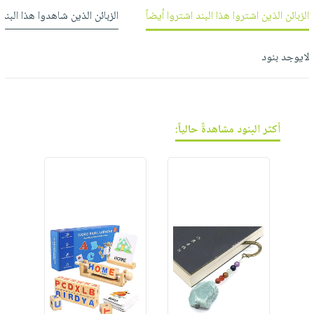
فيديوهات
صابون
عربة
الزبائن الذين اشتروا هذا البند اشتروا أيضاً
الزبائن الذين شاهدوا هذا البند
أسئلة
التسوق
أطفال
يتكرر
مناسبات
لايوجد بنود
طرحها
نشرة
الإصدارات
خدمات
نيل
وفرات
أكثر البنود مشاهدةً حالياً:
انشر
كتابك
تواصل
معنا