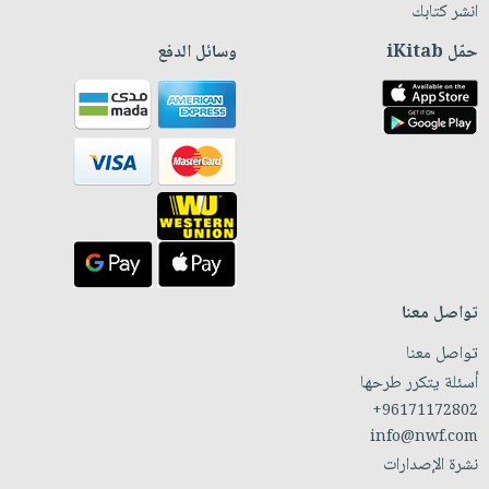
انشر كتابك
حمّل iKitab
وسائل الدفع
تواصل معنا
تواصل معنا
أسئلة يتكرر طرحها
+96171172802
info@nwf.com
نشرة الإصدارات