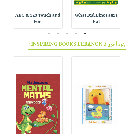
ABC & 123 Touch and
What Did Dinosaurs
Fee
Eat
5
4
3
2
1
بنود أخرى لـ INSPIRING BOOKS LEBANON :