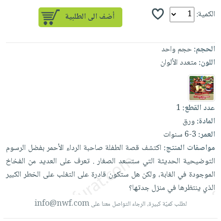
العناية
الأكثر
شحن
أدوات
الكمية:
بالأسنان
مبيعاً
مجاني
المائدة
الحمية
العودة
بنود
الأوعية
والتغذية
للمدارس
الحجم:
حجم واحد
مختارة
والتخزين
اشتراكات
اللون:
متعدد الألوان
اكسسوارات
أدوات
كتب
كل
بحث
المطبخ
الاشتراكات
اكسسوارات
متقدم
منزلية
صندوق
عدد القطع:
1
القراءة
اكسسوارات
المادة:
ورق
نيل
iKitab
العمر:
3-6 سنوات
ملابس
وفرات
بلا
مواصفات المنتج:
اكتشف
قصة
الطفلة
صاحبة
الرداء
الأحمر
بفضل
الرسوم
مطرزات
حدود
التوضيحية
الحديثة
التي
ستسعد
الصغار
.
تعرف
على
العديد
من
الفخاخ
عن
حقائب
حسابك
الموجودة
في
الغابة،
ولكن
هل
ستكون
قادرة
على
التغلب
على
الخطر
الكبير
الشركة
حلي
الذي
ينتظرها
في
منزل
جدتها؟
لائحة
سياسة
عناية
info@nwf.com
الأمنيات
لطلب كميّة كبيرة، الرجاء التواصل معنا على
الشركة
بالذات