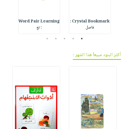
ur
Word Pair Learning
Crystal Bookmark :
Beac
فاصل
: تع
5
4
3
2
1
أكثر البنود مبيعاً هذا الشهر :