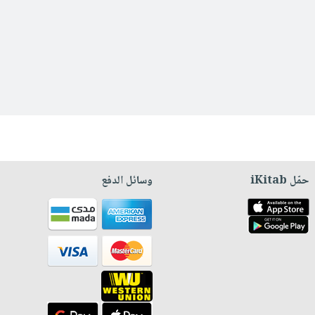
حمّل iKitab
وسائل الدفع