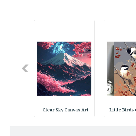
Next
Canvas Art
Clear Sky Canvas Art :
Little Birds