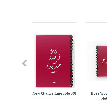
Next
e Blocks Week
365 New Chance Lined No
Boss Wo
No