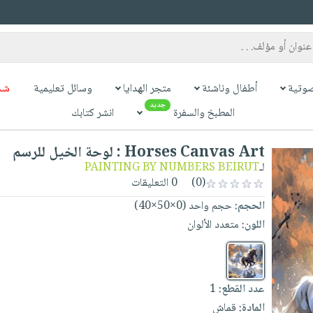
وتية
أطفال وناشئة
متجر الهدايا
وسائل تعليمية
شح
جديد
المطبخ والسفرة
انشر كتابك
Horses Canvas Art : لوحة الخيل للرسم
لـ
PAINTING BY NUMBERS BEIRUT
(0)
0 التعليقات
الحجم:
حجم واحد (0×50×40)
اللون:
متعدد الألوان
عدد القطع:
1
المادة:
قماش