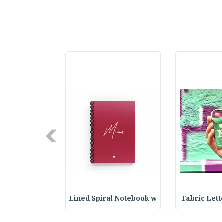
Next
XCLUSIVE
Lined Spiral Notebook w
Fabric Let
LECTI