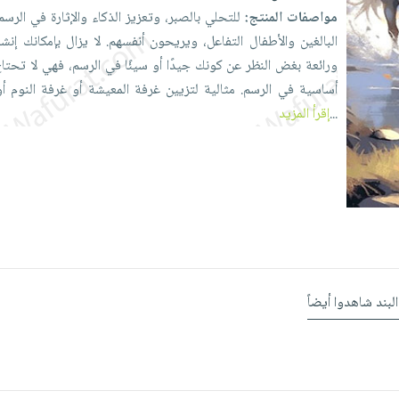
مواصفات المنتج:
للتحلي
بالصبر،
وتعزيز
الذكاء
والإثارة
في
الرسم
البالغين
والأطفال
التفاعل،
ويريحون
أنفسهم.
لا
يزال
بإمكانك
إنش
ورائعة
بغض
النظر
عن
كونك
جيدًا
أو
سيئًا
في
الرسم،
فهي
لا
تحتا
أساسية
في
الرسم.
مثالية
لتزيين
غرفة
المعيشة
أو
غرفة
النوم
أ
...
إقرأ المزيد
البند شاهدوا أيضاً