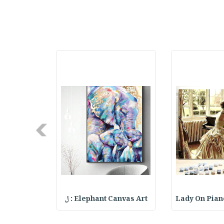
Next
Lady On Pian
Elephant Canvas Art : ل
g Canvas Art