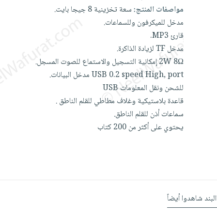
مواصفات المنتج:
سعة
تخزينية
8
جيجا
بايت.
مدخل
للميكرفون
وللسماعات.
قارئ
MP3.
مدخل
TF
لزيادة
الذاكرة.
8Ω
2W
إمكانية
التسجيل
والاستماع
للصوت
المسجل.
port
High,
speed
0.2
USB
مدخل
البيانات.
للشحن
ونقل
المعلومات
USB
قاعدة
بلاستيكية
وغلاف
مطاطي
للقلم
الناطق
.
سماعات
أذن
للقلم
الناطق.
يحتوي
على
أكثر
من
200
كتاب
البند شاهدوا أيضاً