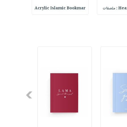
ملصقات
Acrylic Islamic Bookmar
حقيبة مسر
Next