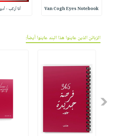
ف الجر
Van Cogh Eyes Notebook
أنا أركب - أد
الزبائن الذين عاينوا هذا البند عاينوا أيضاً:
Previous