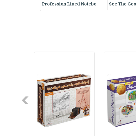
y Spiral Line
Profession Lined Notebo
See The Goo
Next