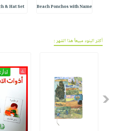
فيديوهات
صابون
عربة
 & Hat Set :
Beach Ponchos with Name
Love Yoursel
أسئلة
التسوق
أطفال
يتكرر
مناسبات
طرحها
نشرة
الإصدارات
خدمات
أكثر البنود مبيعاً هذا الشهر :
نيل
وفرات
انشر
كتابك
تواصل
معنا
Previous