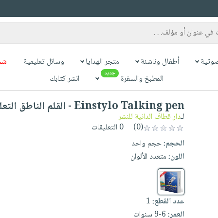
وتية
أطفال وناشئة
متجر الهدايا
وسائل تعليمية
شح
جديد
المطبخ والسفرة
انشر كتابك
Einstylo Talking pen - القلم الناطق التعليمي
لـ
دار قطاف الدانية للنشر
(0)
0 التعليقات
الحجم:
حجم واحد
اللون:
متعدد الألوان
عدد القطع:
1
العمر:
6-9 سنوات