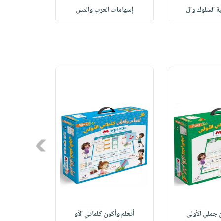
ة السلوك وال
إسهامات‭ ‬العرب‭ ‬والمس
ا
Next
 جملي الأولى
أتعلم وأكون كلماتي الأو
بطاقات تن