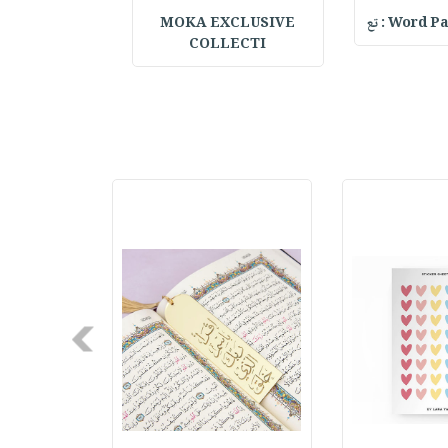
Word : تع
MOKA EXCLUSIVE
al Notebook w
COLLECTI
Next