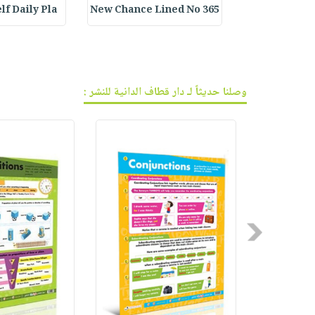
lf Daily Pla
365 New Chance Lined No
Customized B
وصلنا حديثاً لـ دار قطاف الدانية للنشر :
Previous