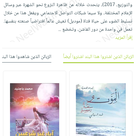
العناية
الأكثر
والتوزيع، 2017)، يتحدث خلاله عن ظاهرة ‏النزوع نحو الشهرة عبر وسائل
شحن
أدوات
بالأسنان
مبيعاً
الإعلام المختلفة، ولا سيما شبكات التواصل الاجتماعي ويفعل هذا من خلال
مجاني
المائدة
الحمية
تسليط الضوء على ‏حياة فتاة (موديل) تعيش عالماً افتراضياً صنعته بنفسها.
العودة
بنود
الأوعية
والتغذية
تعمل في واحدة من دور الفاشن، وتخضع
للمدارس
...
مختارة
والتخزين
اشتراكات
إقرأ المزيد
اكسسوارات
أدوات
كتب
كل
بحث
المطبخ
الاشتراكات
اكسسوارات
الزبائن الذين اشتروا هذا البند اشتروا أيضاً
الزبائن الذين شاهدوا هذا البند
متقدم
منزلية
صندوق
القراءة
اكسسوارات
iKitab
ملابس
نيل
بلا
مطرزات
وفرات
حدود
حقائب
عن
حسابك
حلي
الشركة
عناية
لائحة
سياسة
بالذات
الأمنيات
الشركة