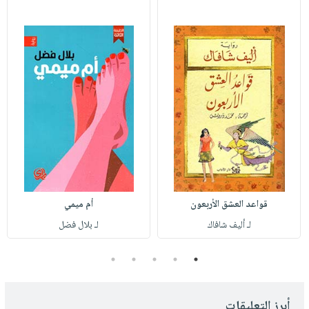
قواعد العشق الأربعون
أم ميمي
لـ أليف شافاك
لـ بلال فضل
5
4
3
2
1
أبرز التعليقات