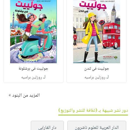
جولييت في لندن
جولييت في برشلونة
لـ
لـ
روزلين براسيه
روزلين براسيه
المزيد من البنود »
دور نشر شبيهة بـ (ثقافة للنشر والتوزيع)
الدار العربية للعلوم ناشرون
دار الفارابي