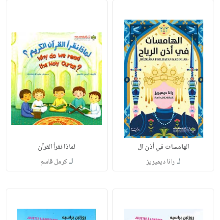
الهامسات في أذن ال
لماذا نقرأ القرآن
لـ
لـ
رانا ديميريز
كرمل قاسم