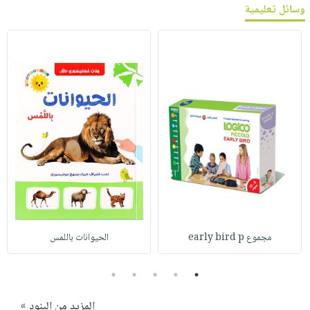
وسائل تعليمية
مجموع early bird p
الحيوانات باللمس
5
4
3
2
1
المزيد من البنود »