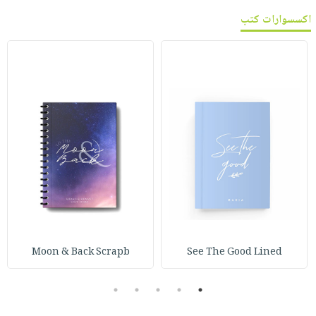
اكسسوارات كتب
Moon & Back Scrapb
See The Good Lined
5
4
3
2
1