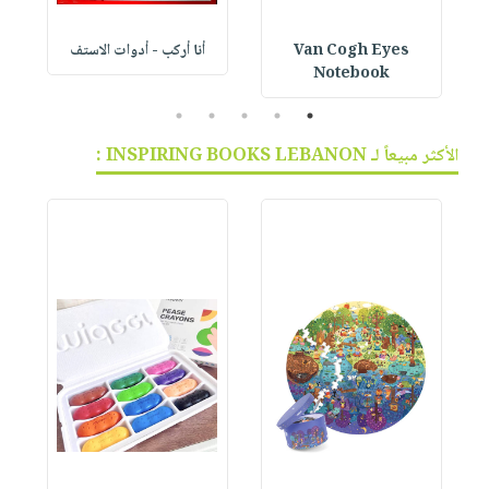
Van Cogh Eyes
أنا أركب - أدوات الاستف
 1
Notebook
5
4
3
2
1
الأكثر مبيعاً لـ INSPIRING BOOKS LEBANON :