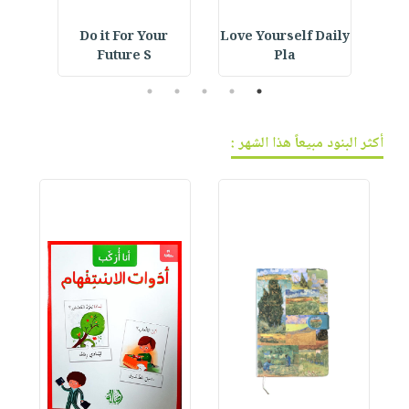
IVE
Do it For Your
Love Yourself Daily
E
Future S
Pla
5
4
3
2
1
أكثر البنود مبيعاً هذا الشهر :