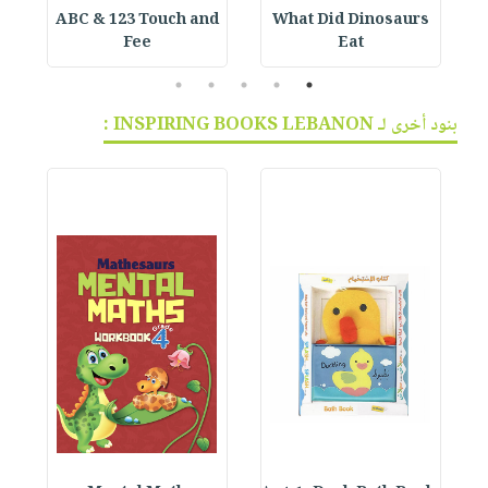
ABC & 123 Touch and
What Did Dinosaurs
Fee
Eat
5
4
3
2
1
بنود أخرى لـ INSPIRING BOOKS LEBANON :