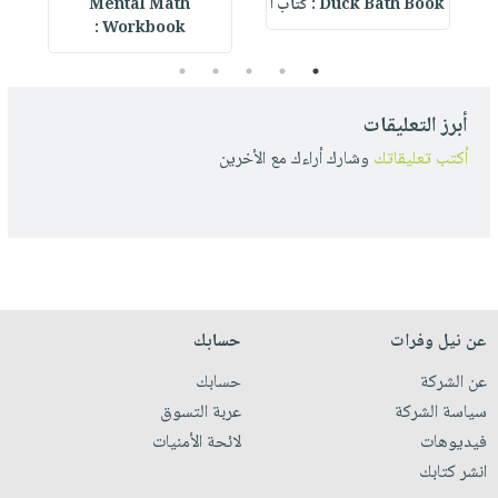
Duck Bath Book : كتاب ا
Mental Math
e
Workbook :
5
4
3
2
1
أبرز التعليقات
أكتب تعليقاتك
وشارك أراءك مع الأخرين
عن نيل وفرات
حسابك
عن الشركة
حسابك
سياسة الشركة
عربة التسوق
فيديوهات
لائحة الأمنيات
انشر كتابك