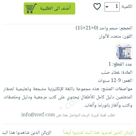
العناية
الأكثر
شحن
الكمية:
أدوات
بالأسنان
مبيعاً
مجاني
المائدة
الحمية
العودة
بنود
الأوعية
الحجم:
حجم واحد (0×21×15)
والتغذية
للمدارس
مختارة
والتخزين
اشتراكات
اللون:
متعدد الألوان
اكسسوارات
أدوات
كتب
كل
بحث
المطبخ
الاشتراكات
اكسسوارات
متقدم
عدد القطع:
1
منزلية
صندوق
المادة:
غطاء صلب
القراءة
اكسسوارات
نيل
العمر:
9-12 سنوات
iKitab
ملابس
وفرات
مواصفات المنتج:
هذه
مجموعة
باللغة
الإنكليزية
مشجعة
وتعليمية
لصغار
بلا
مطرزات
المتعلمين.
دليل
كامل
للأطفال
يحتوي
على
كتب
مرجعية
ودليل
وملصقات
حدود
عن
حقائب
حسابك
وكتب
وألغاز
بانوراما
وألعاب.
الشركة
حلي
info@nwf.com
لطلب كميّة كبيرة، الرجاء التواصل معنا على
لائحة
سياسة
عناية
الأمنيات
الشركة
بالذات
الزبائن الذين اشتروا هذا البند اشتروا أيضاً
الزبائن الذين شاهدوا هذا البند