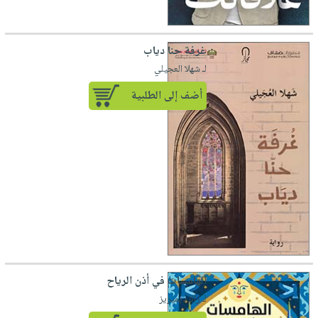
غرفة حنا دياب
لـ شهلا العجيلي
أضف إلى الطلبية
الهامسات في أذن الرياح
لـ رانا ديميريز