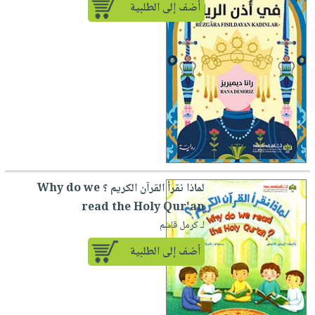
أضف إلى الطلبية
لماذا نقرأ القرآن الكريم ؟ Why do we
read the Holy Qur'an
لـ كرمل قاسم
أضف إلى الطلبية