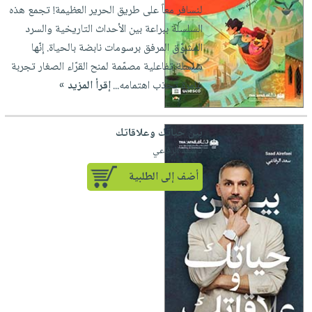
لنسافر معاً على طريق الحرير العظيمة! تجمع هذه
السلسلة ببراعة بين الأحداث التاريخية والسرد
المشوّق المرفق برسومات نابضة بالحياة. إنّها
سلسلة تفاعلية مصمّمة لمنح القرّاء الصغار تجربة
غامرة تجذب اهتمامه...
إقرأ المزيد »
بين حياتك وعلاقاتك
لـ سعد الرفاعي
أضف إلى الطلبية