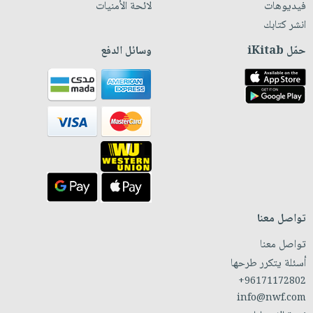
فيديوهات
لائحة الأمنيات
انشر كتابك
حمّل iKitab
وسائل الدفع
تواصل معنا
تواصل معنا
أسئلة يتكرر طرحها
+96171172802
info@nwf.com