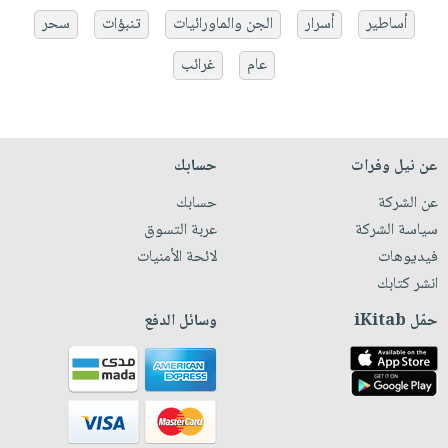
أساطير
أسرار
الجن والماورائيات
تنبؤات
سحر
عام
غرائب
عن نيل وفرات
حسابك
عن الشركة
حسابك
سياسة الشركة
عربة التسوق
فيديوهات
لائحة الأمنيات
انشر كتابك
حمّل iKitab
وسائل الدفع