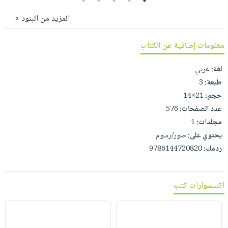
5
4
3
2
1
المزيد من البنود »
معلومات إضافية عن الكتاب
لغة:
عربي
طبعة:
3
حجم:
21×14
عدد الصفحات:
576
مجلدات:
1
يحتوي على:
صور/رسوم
ردمك:
9786144720820
اكسسوارات كتب