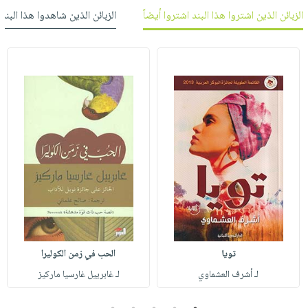
صابون
فيديوهات
الزبائن الذين اشتروا هذا البند اشتروا أيضاً
الزبائن الذين شاهدوا هذا البند
عربة
أطفال
أسئلة
التسوق
مناسبات
يتكرر
طرحها
نشرة
الإصدارات
خدمات
نيل
وفرات
انشر
كتابك
تواصل
معنا
تويا
الحب في زمن الكوليرا
لـ أشرف العشماوي
لـ غابرييل غارسيا ماركيز