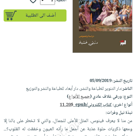
إختياراتنا
الكمية:
تعليمية
أسئلة
إختياراتنا
المواضيع
iKitab
يتكرر
أضف الى الطلبية
كتب
بلا
الأكثر
طرحها
أكاديمية
الصحة
حدود
مبيعاً
تحميل
والعناية
صندوق
أسئلة
إختياراتنا
masmu3
الشخصية
القراءة
يتكرر
وسائل
على
جديد
English
طرحها
تعليمية
Android
books
الكل
تحميل
صندوق
تحميل
iKitab
أجهزة
القراءة
المطبخ
masmu3
على
العناية
والسفرة
على
جوائز
تاريخ النشر:
05/09/2019
Android
جديد
الشخصية
Apple
الناشر:
دار التنوير للطباعة والنشر، دار أبعاد للطباعة والنشر والتوزيع
تحميل
العناية
النوع:
ورقي غلاف عادي (
جميع الأنواع
)
الكل
iKitab
وتصفيف
أنواع اخرى:
كتاب إلكتروني/epub
11.20$
أواني
متجر
على
الشعر
نبذة نيل وفرات:
الطهي
الهدايا
Apple
من منا لا يعرف فينوس، المثل الأعلى للجمال، والتي لا تخطر على بالنا إلا
العناية
أدوات
ومعها ذكريات حلوة عذبة عن أجمل ما رأته العيون وخفقت له القلوب؟...
بالجسم
أقسام
الخبز