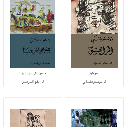
المراهق
جسر على نهر درينا
لـ
لـ
دوستويفسكي
إيفو اندريتش