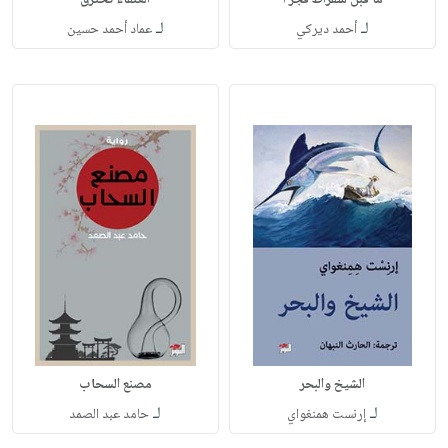
ما قبل سقراط فجر ا
العنقاء تحترق
لـ
لـ
أحمد ديركي
عماد أحمد حسين
الشيخ والبحر
مصنع السحاب
لـ
لـ
إرنست همنغواي
حامد عبد الصمد