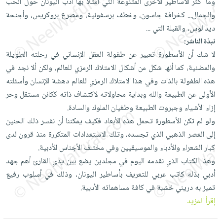
وما أكثر الأساطير الأخرى المتنوعة التي امتلأ بها أدب اليونان حول الحب
العناية
الأكثر
شحن
أدوات
والجمال... كخرافة جاسون، وخطف برسفونية، ومصرع بروكريس، وأجنحة
بالأسنان
مبيعاً
مجاني
المائدة
ديدالوس، والقبلة التي
...
الحمية
العودة
بنود
الأوعية
نبذة الناشر:
والتغذية
للمدارس
مختارة
لا شك أن الأسطورة تعبير عن طفولة العقل الإنساني في رحلته الطويلة
والتخزين
اشتراكات
اكسسوارات
والمضنية، كما أنها شكل من أشكال الامتلاك الرمزي للعالم، ولكن ألا نجد في
أدوات
كتب
كل
بحث
هذه الطفولة بالذات وفي هذا الامتلاك الرمزي للعالم دهشة الإنسان وأسئلته
المطبخ
الاشتراكات
اكسسوارات
متقدم
الأولى عن الطبيعة والله وبداية محاولاته لاكتشاف ذاته ككائن مستقل وحر
منزلية
صندوق
إزاء الأشياء وجبروت الطبيعة وطغيان الملوك والسادة.
القراءة
اكسسوارات
ولو لم تكن الأسطورة تحمل هذه الأبعاد فكيف يمكننا أن نفسر ذلك الحنين
iKitab
إلى العصر الذهبي الذي تجسده، وتلك الاستعدادات المتكررة منذ قرون لدى
ملابس
نيل
بلا
كبار الشعراء والأدباء والموسيقيين وفي مختلف الأجناس الأدبية.
مطرزات
وفرات
حدود
وهذا الكتاب الذي نقدمه اليوم في مجلدين يضع بين يدي القارئ أهم جهد
حقائب
عن
أدبي بذله كاتب عربي للتعريف بأساطير اليونان، وذلك في أسلوب رفيع
حسابك
حلي
الشركة
تميز به دريني خشبة في كافة مساهماته الأدبية.
عناية
لائحة
سياسة
إقرأ المزيد
بالذات
الأمنيات
الشركة