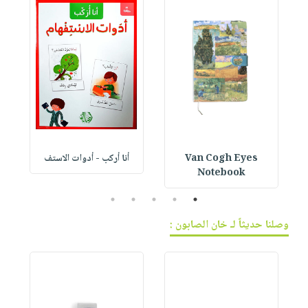
Van Cogh Eyes
أنا أركب - أدوات الاستف
 1
Notebook
5
4
3
2
1
وصلنا حديثاً لـ خان الصابون :