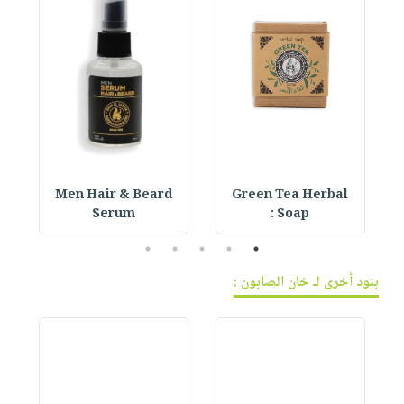
Men Hair & Beard
Green Tea Herbal
Serum
Soap :
5
4
3
2
1
بنود أخرى لـ خان الصابون :