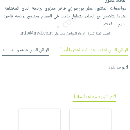
المادة:
عطور
العناية
الأكثر
شحن
أدوات
مواصفات المنتج:
عطر
بورجوازي
فاخر
ممزوج
برائحة
العاج
المختلفة،
بالأسنان
مبيعاً
مجاني
المائدة
عندما
يتلامس
مع
الجلد،
يتغلغل
بلطف
في
المسام
وينضح
برائحة
فاخرة
الحمية
العودة
بنود
تدوم
لساعات.
الأوعية
والتغذية
للمدارس
مختارة
والتخزين
info@nwf.com
اشتراكات
لطلب كميّة كبيرة، الرجاء التواصل معنا على
اكسسوارات
أدوات
كتب
كل
بحث
المطبخ
الزبائن الذين اشتروا هذا البند اشتروا أيضاً
الزبائن الذين شاهدوا هذا البند
الاشتراكات
اكسسوارات
متقدم
منزلية
صندوق
لايوجد بنود
القراءة
اكسسوارات
نيل
iKitab
ملابس
وفرات
بلا
مطرزات
حدود
عن
أكثر البنود مشاهدةً حالياً:
حقائب
حسابك
الشركة
حلي
لائحة
سياسة
عناية
الأمنيات
الشركة
بالذات