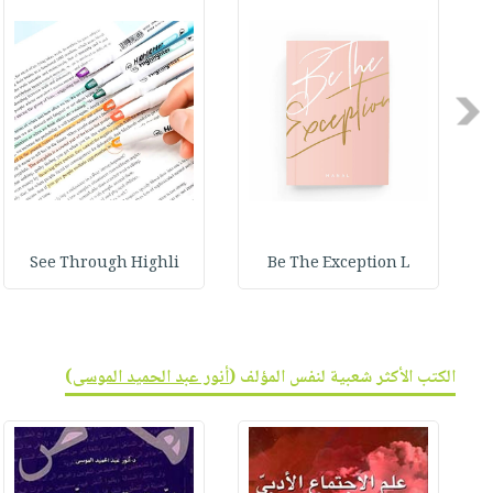
صابون
فيديوهات
عربة
أطفال
أسئلة
التسوق
مناسبات
يتكرر
Previous
طرحها
نشرة
الإصدارات
خدمات
نيل
وفرات
انشر
See Through Highli
Be The Exception L
كتابك
تواصل
معنا
الكتب الأكثر شعبية لنفس المؤلف (
أنور عبد الحميد الموسى
)