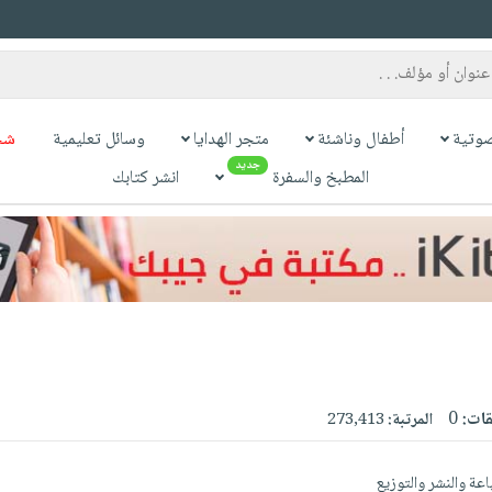
وتية
أطفال وناشئة
متجر الهدايا
وسائل تعليمية
شح
جديد
المطبخ والسفرة
انشر كتابك
قات:
0
المرتبة:
273,413
اعة والنشر والتوزيع