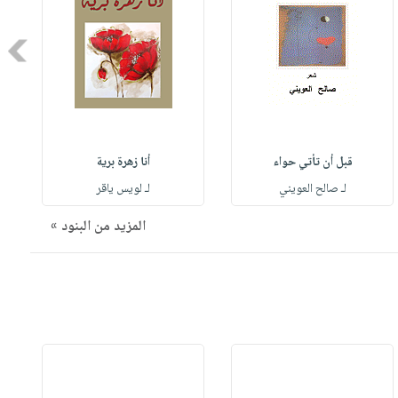
Next
قبل أن تأتي حواء
أنا زهرة برية
لـ صالح العويني
لـ لويس ياقر
المزيد من البنود »