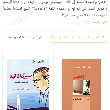
العصر. وأصبحنا نسمع إن فلاناً الموسيقي وجودي النزعة، وأن فلاناً الرسام
العناية
الأكثر
شحن
أدوات
وجودي أيضاً. في الواقع ان مفهوم كلمة "وجودية" اتسع اتساعاً عظيماً
بالأسنان
مبيعاً
مجاني
المائدة
أصبحت الكلمة لا تعني معه شيئاً
...
الحمية
العودة
بنود
الأوعية
إقرأ المزيد
والتغذية
للمدارس
مختارة
والتخزين
اشتراكات
اكسسوارات
أدوات
الزبائن الذين اشتروا هذا البند اشتروا أيضاً
الزبائن الذين شاهدوا هذا البند
كتب
كل
بحث
المطبخ
الاشتراكات
اكسسوارات
متقدم
منزلية
صندوق
القراءة
اكسسوارات
iKitab
ملابس
نيل
بلا
مطرزات
وفرات
حدود
حقائب
عن
حسابك
حلي
الشركة
عناية
لائحة
سياسة
بالذات
الأمنيات
الشركة