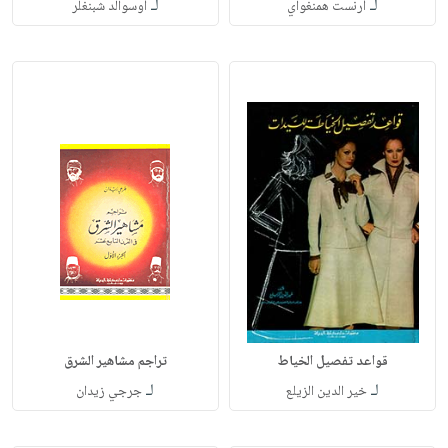
لـ
لـ
أرنست همنغواي
أوسوالد شبنغلر
قواعد تفصيل الخياط
تراجم مشاهير الشرق
لـ
لـ
خير الدين الزيلع
جرجي زيدان