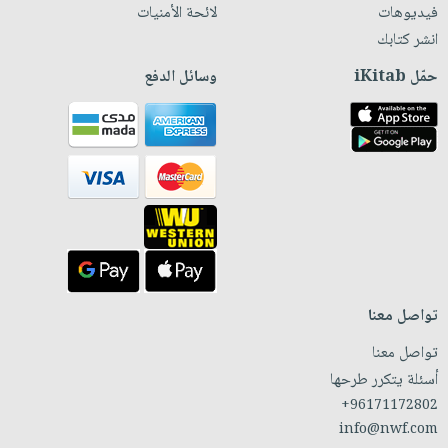
فيديوهات
لائحة الأمنيات
انشر كتابك
حمّل iKitab
وسائل الدفع
تواصل معنا
تواصل معنا
أسئلة يتكرر طرحها
+96171172802
info@nwf.com