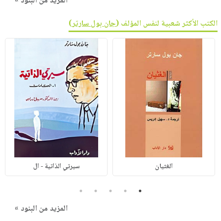
المزيد من البنود »
الكتب الأكثر شعبية لنفس المؤلف (
جان بول سارتر
)
الغثيان
سيرتي الذاتية - ال
5
4
3
2
1
المزيد من البنود »