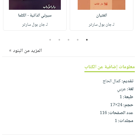
صابون
فيديوهات
عربة
أطفال
أسئلة
الغثيان
سيرتي الذاتية - الكلما
التسوق
مناسبات
يتكرر
لـ جان بول سارتر
لـ جان بول سارتر
طرحها
نشرة
5
4
3
2
1
الإصدارات
خدمات
نيل
المزيد من البنود »
وفرات
انشر
معلومات إضافية عن الكتاب
كتابك
تقديم:
كمال الحاج
تواصل
لغة:
عربي
معنا
طبعة:
1
حجم:
24×17
عدد الصفحات:
116
مجلدات:
1