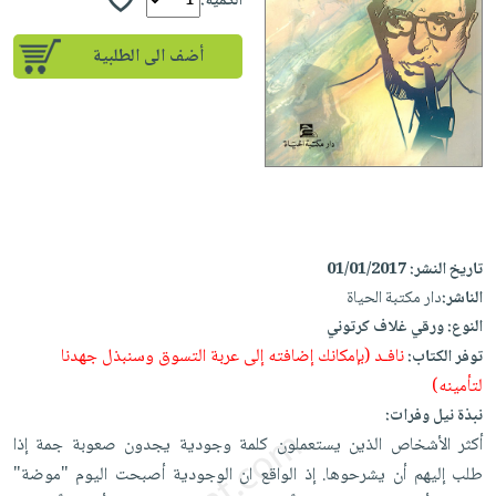
إختياراتنا
الكمية:
تعليمية
أسئلة
إختياراتنا
المواضيع
iKitab
يتكرر
أضف الى الطلبية
كتب
بلا
الأكثر
طرحها
أكاديمية
الصحة
حدود
مبيعاً
تحميل
والعناية
صندوق
أسئلة
إختياراتنا
masmu3
الشخصية
القراءة
يتكرر
وسائل
على
جديد
English
طرحها
تعليمية
Android
books
الكل
تحميل
صندوق
تحميل
iKitab
أجهزة
القراءة
المطبخ
masmu3
تاريخ النشر:
01/01/2017
على
العناية
والسفرة
على
جوائز
الناشر:
دار مكتبة الحياة
Android
جديد
الشخصية
Apple
النوع:
ورقي غلاف كرتوني
تحميل
العناية
نافـد (بإمكانك إضافته إلى عربة التسوق وسنبذل جهدنا
توفر الكتاب:
الكل
iKitab
وتصفيف
لتأمينه)
أواني
متجر
على
الشعر
نبذة نيل وفرات:
الطهي
الهدايا
Apple
العناية
أكثر الأشخاص الذين يستعملون كلمة وجودية يجدون صعوبة جمة إذا
أدوات
بالجسم
طلب إليهم أن يشرحوها. إذ الواقع ان الوجودية أصبحت اليوم "موضة"
أقسام
الخبز