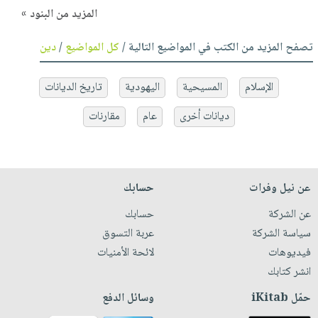
المزيد من البنود »
تصفح المزيد من الكتب في المواضيع التالية /
كل المواضيع
/
دين
الإسلام
المسيحية
اليهودية
تاريخ الديانات
ديانات أخرى
عام
مقارنات
عن نيل وفرات
حسابك
عن الشركة
حسابك
سياسة الشركة
عربة التسوق
فيديوهات
لائحة الأمنيات
انشر كتابك
حمّل iKitab
وسائل الدفع