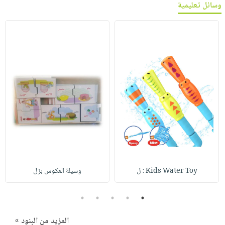
وسائل تعليمية
Kids Water Toy : ل
وسيلة العكوس بزل
5
4
3
2
1
المزيد من البنود »