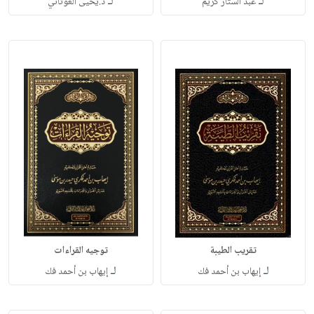
لـ
لـ
عبد الستار كريم
د.يحيى الغوثاني
تقريب الطيبة
توجيه القراءات
لـ
لـ
إيهاب بن أحمد فك
إيهاب بن أحمد فك