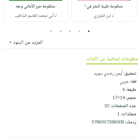
صابون
فيديوهات
منظومة طيبة النشر في ا
منظومة حرز الأماني وجه
عربة
أطفال
أسئلة
لـ ابن الجزري
لـ أبي محمد القاسم الشاطب
التسوق
مناسبات
يتكرر
5
4
3
2
1
طرحها
نشرة
الإصدارات
خدمات
المزيد من البنود »
نيل
وفرات
معلومات إضافية عن الكتاب
انشر
تحقيق:
أيمن رشدي سويد
كتابك
لغة:
عربي
تواصل
طبعة:
4
معنا
حجم:
24×17
عدد الصفحات:
32
مجلدات:
1
ردمك:
9786057388308