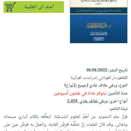
إختياراتنا
تعليمية
أسئلة
إختياراتنا
أضف الى الطلبية
المواضيع
iKitab
يتكرر
كتب
بلا
الأكثر
طرحها
أكاديمية
الصحة
حدود
مبيعاً
تحميل
والعناية
صندوق
أسئلة
وسائل
masmu3
الشخصية
القراءة
يتكرر
تعليمية
على
جديد
English
طرحها
صندوق
Android
books
الكل
تحميل
القراءة
تحميل
iKitab
أجهزة
جوائز
المطبخ
masmu3
تاريخ النشر:
01/01/2022
على
العناية
والسفرة
على
الناشر:
دار الغوثاني للدراسات القرآنية
Android
جديد
الشخصية
Apple
النوع:
ورقي غلاف عادي (
جميع الأنواع
)
تحميل
العناية
يتوفر عادة في غضون أسبوعين
مدة التأمين:
الكل
iKitab
وتصفيف
أنواع اخرى:
ورقي غلاف عادي
2.85$
أواني
متجر
على
الشعر
نبذة الناشر:
الطهي
الهدايا
Apple
فإنَّ علمَ التجويد من أهمِّ العلوم الشرعيَّة؛ لتعلُّقه بكلام البارئِ سبحانه
العناية
أدوات
وتعالى، وقد قال العلماء: إنَّ تعلُّمَه ‏فرضُ كفاية، والعملَ به فرضُ عينٍ على
بالجسم
أقسام
الخبز