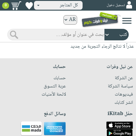
كل المتاجر
تسجيل دخول
0
كتب
ورقية
المواضيع
صدر
كتب
عذراً لا نتائج الرجاء التجربة من جديد
حديثاً
الكترونية
الأكثر
الصفحة
عن نيل وفرات
حسابك
مبيعاً
الرئيسية
كتب
عن الشركة
حسابك
جوائز
صدر
صوتية
سياسة الشركة
عربة التسوق
شحن
حديثاً
فيديوهات
لائحة الأمنيات
الصفحة
مخفض
الأكثر
انشر كتابك
الرئيسية
عروض
أطفال
مبيعاً
حمّل iKitab
وسائل الدفع
masmu3
خاصة
وناشئة
كتب
بلا
صفحات
مجانية
الصفحة
وسائل
حدود
مشوقة
الرئيسية