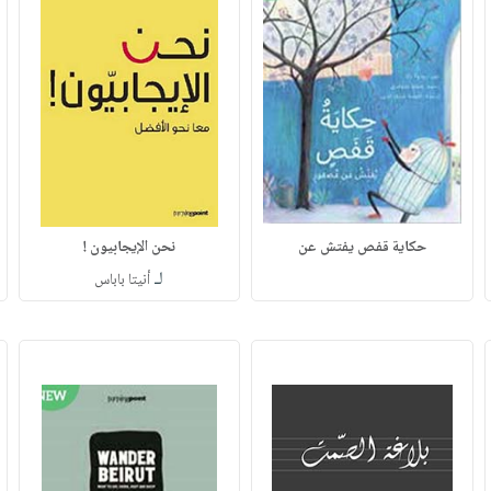
حكاية قفص يفتش عن
نحن الإيجابيون !
لـ
أنيتا باباس