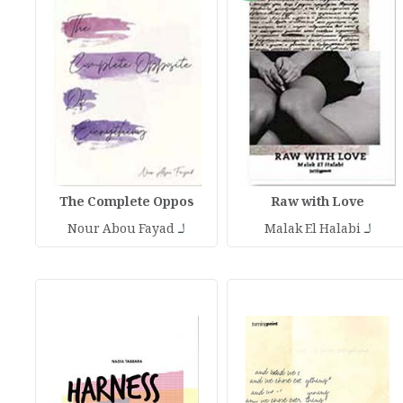
The Complete Oppos
Raw with Love
لـ
لـ
Nour Abou Fayad
Malak El Halabi