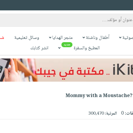
وتية
أطفال وناشئة
متجر الهدايا
وسائل تعليمية
شح
جديد
المطبخ والسفرة
انشر كتابك
قات:
0
المرتبة:
300,470