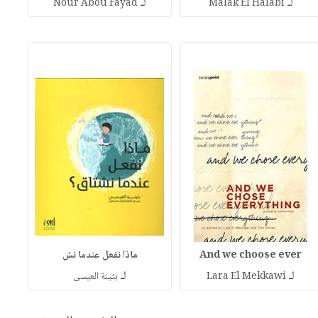
لـ
لـ
Nour Abou Fayad
Malak El Halabi
And we choose ever
ماذا نفعل عندما نش
لـ
لـ
Lara El Mekkawi
بثينة العيسى