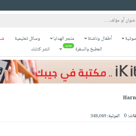
وتية
أطفال وناشئة
متجر الهدايا
وسائل تعليمية
شح
جديد
المطبخ والسفرة
انشر كتابك
Harne
قات:
0
المرتبة:
348,049