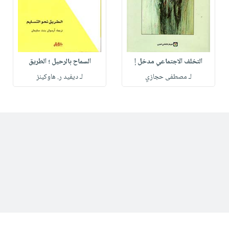
التخلف الاجتماعي مدخل إ
السماح بالرحيل ؛ الطريق
لـ مصطفى حجازي
لـ ديفيد ر. هاوكينز