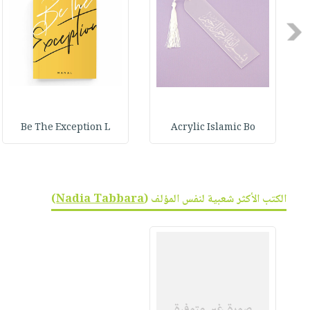
صابون
فيديوهات
عربة
أطفال
Previous
أسئلة
التسوق
مناسبات
يتكرر
طرحها
نشرة
الإصدارات
خدمات
نيل
Be The Exception L
Acrylic Islamic Bo
وفرات
انشر
كتابك
تواصل
الكتب الأكثر شعبية لنفس المؤلف (
Nadia Tabbara
)
معنا