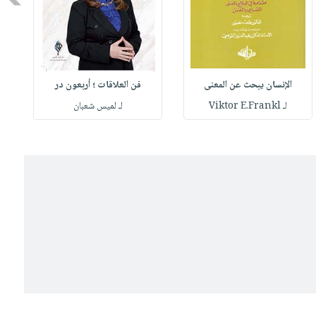
الإنسان يبحث عن المعنى
فن العلاقات ؛ أربعون در
لـ Viktor E.Frankl
لـ لميس شعبان