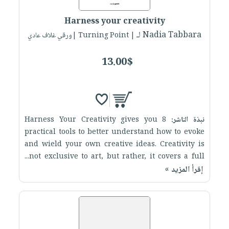
العناية
الأكثر
شحن
أدوات
بالأسنان
مبيعاً
Harness your creativity
مجاني
المائدة
الحمية
لـ Nadia Tabbara
العودة
| Turning Point |ورقي غلاف عادي
بنود
الأوعية
والتغذية
للمدارس
مختارة
والتخزين
اشتراكات
13.00$
اكسسوارات
أدوات
كتب
كل
بحث
المطبخ
الاشتراكات
اكسسوارات
متقدم
منزلية
صندوق
نبذة الناشر:
Harness Your Creativity gives you 8
القراءة
اكسسوارات
practical tools to better understand how to evoke
iKitab
ملابس
نيل
and wield your own creative ideas. Creativity is
بلا
مطرزات
not exclusive to art, but rather, it covers a full...
وفرات
حدود
إقرأ المزيد »
حقائب
عن
حسابك
حلي
الشركة
عناية
لائحة
سياسة
بالذات
الأمنيات
الشركة