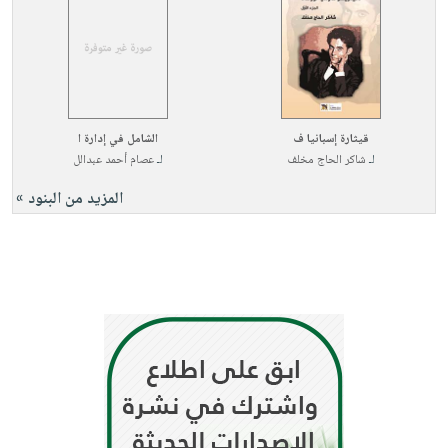
قيثارة إسبانيا ف
الشامل في إدارة ا
لـ
شاكر الحاج مخلف
لـ
عصام أحمد عبدالل
المزيد من البنود »