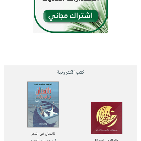
كتب الكترونية
تائهتان في البحر
بالوالدين إحسانا
لـ
سمير عبد المجيد