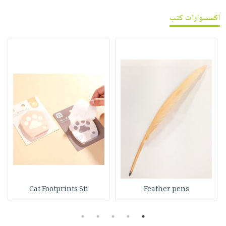
اكسسوارات كتب
Cat Footprints Sti
Feather pens
5
4
3
2
1