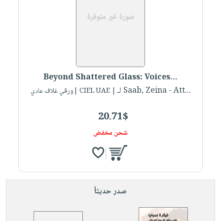
صابون
فيديوهات
عربة
أطفال
أسئلة
التسوق
مناسبات
يتكرر
طرحها
نشرة
الإصدارات
خدمات
Beyond Shattered Glass: Voices...
نيل
لـ Saab, Zeina - Att...
| CIEL UAE |ورقي غلاف عادي
وفرات
انشر
20.71$
كتابك
شحن مخفض
تواصل
معنا
صدر حديثاً