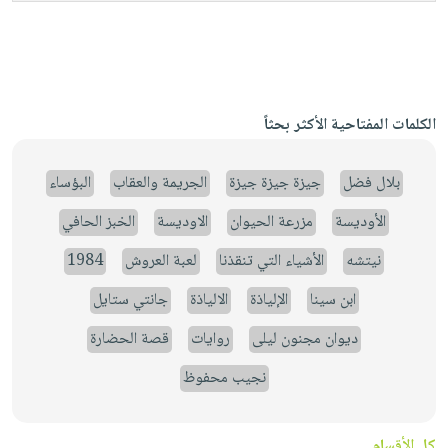
الكلمات المفتاحية الأكثر بحثاً
بلال فضل
جيزة جيزة جيزة
الجريمة والعقاب
البؤساء
الأوديسة
مزرعة الحيوان
الاوديسة
الخبز الحافي
نيتشه
الأشياء التي تنقذنا
لعبة العروش
1984
ابن سينا
الإلياذة
الالياذة
جانتي ستايل
ديوان مجنون ليلى
روايات
قصة الحضارة
نجيب محفوظ
كل الأقسام