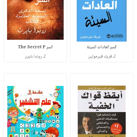
كسر العادات السيئة
السر The Secret P
لـ
لـ
فريك فيرمولين‎
روندا بايرن