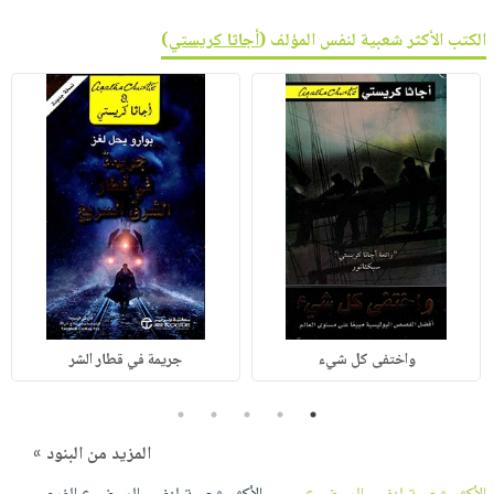
الكتب الأكثر شعبية لنفس المؤلف (
أجاثا كريستي
)
واختفى كل شيء
جريمة في قطار الشر
5
4
3
2
1
المزيد من البنود »