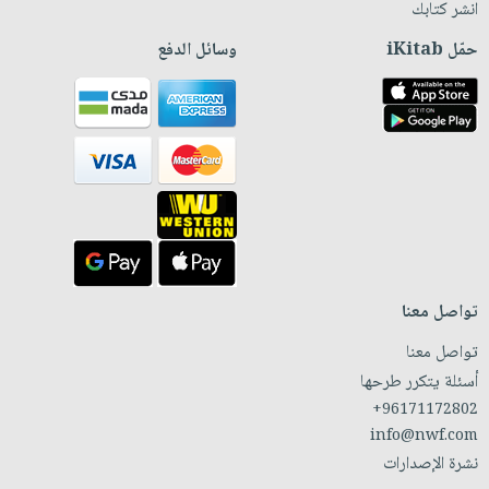
انشر كتابك
حمّل iKitab
وسائل الدفع
تواصل معنا
تواصل معنا
أسئلة يتكرر طرحها
+96171172802
info@nwf.com
نشرة الإصدارات