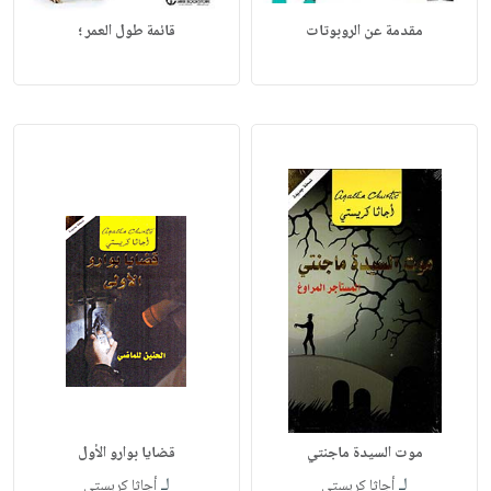
مقدمة عن الروبوتات
قائمة طول العمر ؛
لـ
لـ
أجاثا كريستي‎
أجاثا كريستي‎