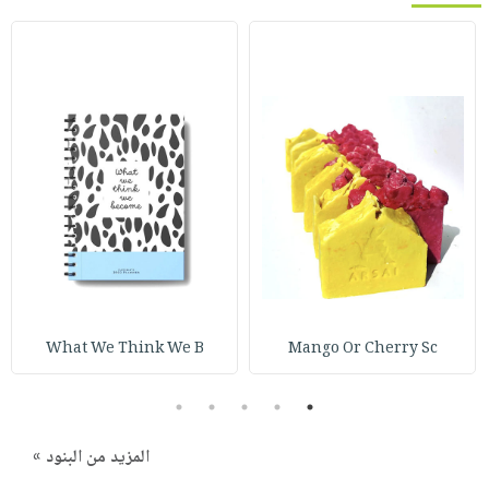
What We Think We B
Mango Or Cherry Sc
5
4
3
2
1
المزيد من البنود »