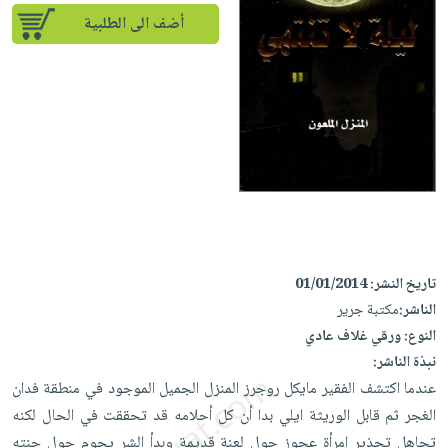
إختياراتنا
تعليمية
أسئلة
إختياراتنا
أضف الى الطلبية
المواضيع
iKitab
يتكرر
كتب
بلا
الأكثر
طرحها
أكاديمية
الصحة
حدود
مبيعاً
تحميل
والعناية
صندوق
أسئلة
إختياراتنا
masmu3
الشخصية
القراءة
يتكرر
وسائل
على
جديد
English
طرحها
تعليمية
Android
books
الكل
تحميل
صندوق
تحميل
iKitab
أجهزة
القراءة
المطبخ
masmu3
على
العناية
والسفرة
على
جوائز
Android
جديد
الشخصية
تاريخ النشر:
01/01/2014
Apple
الناشر:
مكتبة جرير
تحميل
العناية
الكل
النوع:
ورقي غلاف عادي
iKitab
وتصفيف
أواني
متجر
نبذة الناشر:
على
الشعر
الطهي
عندما اكتشف الفقير مايكل روجرز المنزل الجميل الموجود في منطقة فدان
الهدايا
Apple
العناية
الغجر ثم قابل الوريثة ايلي بدا أن كل أحلامه قد تحققت في الحال لكنه
أدوات
بالجسم
أقسام
تجاهل تحذير امرأة عجوز حول لعنة قديمة وبدأ الشر يحوم حول جنته
الخبز