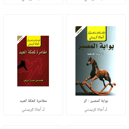
بوابة المصير - الر
مغامرة كعكة العيد
لـ
لـ
أجاثا كريستي‎
أجاثا كريستي‎