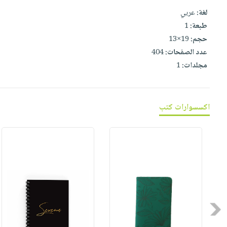
صابون
فيديوهات
لغة:
عربي
عربة
أطفال
أسئلة
طبعة:
1
التسوق
مناسبات
يتكرر
حجم:
19×13
طرحها
نشرة
عدد الصفحات:
404
مجلدات:
1
الإصدارات
خدمات
نيل
وفرات
اكسسوارات كتب
انشر
كتابك
تواصل
معنا
Previous