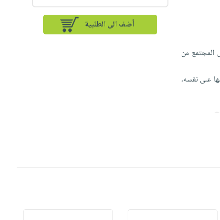
أضف الى الطلبية
 ‏المجتمع من
ا ‏على نفسه،