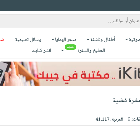
وتية
أطفال وناشئة
متجر الهدايا
وسائل تعليمية
شح
جديد
المطبخ والسفرة
انشر كتابك
 عشرة قضية
قات:
0
المرتبة:
41,117