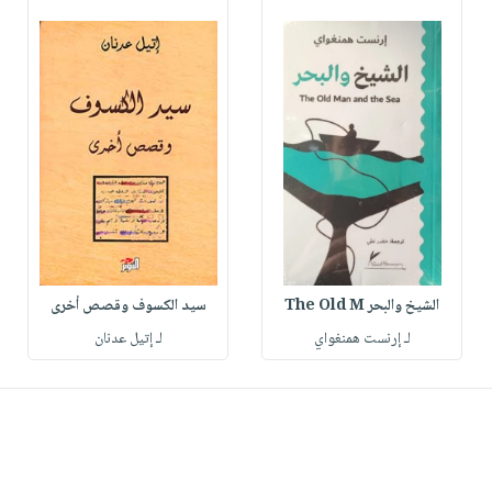
الشيخ والبحر The Old M
سيد الكسوف وقصص أخرى
لـ إرنست همنغواي
لـ إتيل عدنان