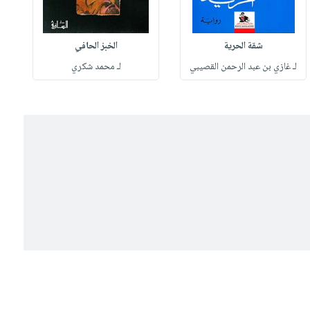
شقة الحرية
الخبز الحافي
لـ غازي بن عبد الرحمن القصيبي
لـ محمد شكري
ل