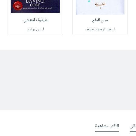
مدن الملح
شيفرة دافنتشي
لـ عبد الرحمن منيف
لـ دان براون
ني
الأكثر مشاهدة