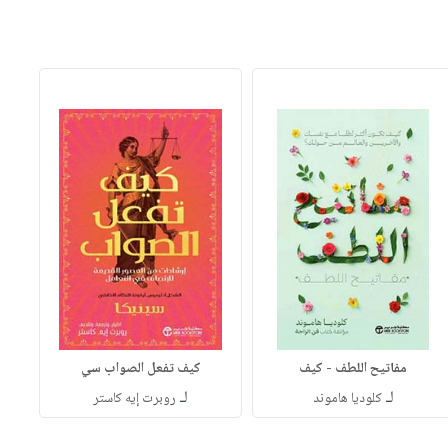
مفاتيح اللطف - كيف
كيف تفعل الصواب سي
لـ
لـ
كلوديا هاموند
روبرت إيه كاستر