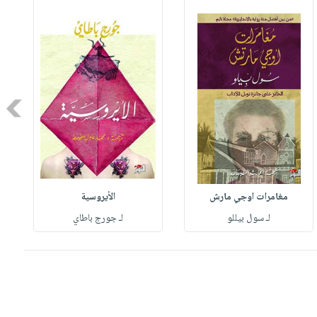
Next
مغامرات اوجي مارش
الأيروسية
لـ سول بيللو
لـ جورج باطاي