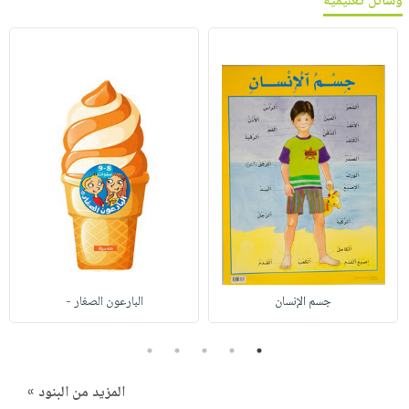
وسائل تعليمية
جسم الإنسان
البارعون الصغار -
5
4
3
2
1
المزيد من البنود »