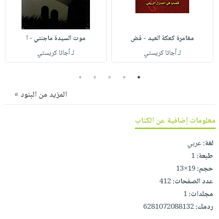
صابون
فيديوهات
عربة
أطفال
أسئلة
التسوق
مناسبات
يتكرر
مغامرة كعكة العيد - قض
طرحها
نشرة
لـ أجاثا كريستي‎
لـ أجاثا كريستي‎
الإصدارات
خدمات
5
4
3
2
1
نيل
وفرات
المزيد من البنود »
انشر
كتابك
معلومات إضافية عن الكتاب
تواصل
لغة:
عربي
معنا
طبعة:
1
حجم:
19×13
عدد الصفحات:
412
مجلدات:
1
ردمك:
‎6281072088132‎‎