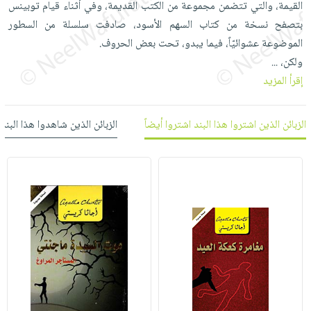
القيمة، والتي تتضمن مجموعة من الكتب القديمة، وفي أثناء قيام توبينس
العناية
الأكثر
شحن
أدوات
بتصفح نسخة من كتاب السهم الأسود، صادفت سلسلة من السطور
بالأسنان
مبيعاً
مجاني
المائدة
الموضوعة عشوائيّاً، فيما يبدو، تحت بعض الحروف.
الحمية
العودة
بنود
الأوعية
ولكن،
...
والتغذية
للمدارس
مختارة
والتخزين
إقرأ المزيد
اشتراكات
اكسسوارات
أدوات
كتب
كل
بحث
المطبخ
الزبائن الذين اشتروا هذا البند اشتروا أيضاً
الزبائن الذين شاهدوا هذا البند
الاشتراكات
اكسسوارات
متقدم
منزلية
صندوق
القراءة
اكسسوارات
iKitab
ملابس
نيل
بلا
مطرزات
وفرات
حدود
حقائب
عن
حسابك
حلي
الشركة
عناية
لائحة
سياسة
بالذات
الأمنيات
الشركة