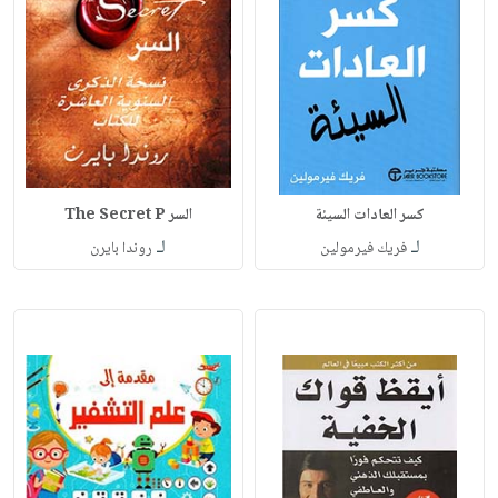
كسر العادات السيئة
السر The Secret P
لـ
لـ
فريك فيرمولين‎
روندا بايرن