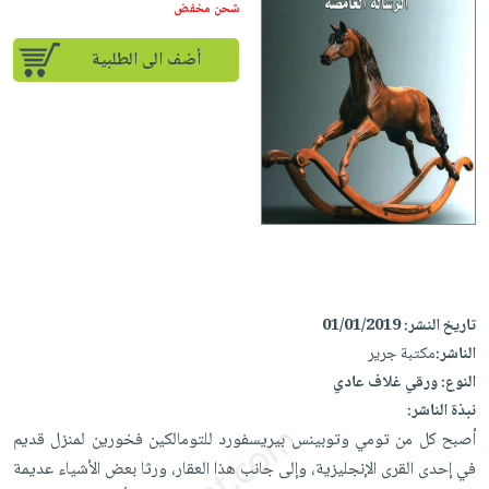
إختياراتنا
تعليمية
شحن مخفض
أسئلة
إختياراتنا
المواضيع
iKitab
يتكرر
كتب
أضف الى الطلبية
بلا
الأكثر
طرحها
أكاديمية
الصحة
حدود
مبيعاً
تحميل
والعناية
صندوق
أسئلة
إختياراتنا
masmu3
الشخصية
القراءة
يتكرر
وسائل
على
جديد
English
طرحها
تعليمية
Android
books
الكل
تحميل
صندوق
تحميل
iKitab
أجهزة
القراءة
المطبخ
masmu3
على
العناية
والسفرة
على
جوائز
Android
جديد
الشخصية
Apple
تاريخ النشر:
01/01/2019
تحميل
العناية
الناشر:
مكتبة جرير
الكل
iKitab
وتصفيف
النوع:
ورقي غلاف عادي
أواني
متجر
على
الشعر
نبذة الناشر:
الطهي
الهدايا
Apple
العناية
أصبح كل من تومي وتوبينس بيريسفورد للتومالكين فخورين لمنزل قديم
أدوات
بالجسم
أقسام
في إحدى القرى الإنجليزية، وإلى جانب هذا العقار، ورثا بعض الأشياء عديمة
الخبز