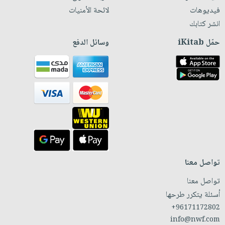
فيديوهات
لائحة الأمنيات
انشر كتابك
حمّل iKitab
وسائل الدفع
تواصل معنا
تواصل معنا
أسئلة يتكرر طرحها
+96171172802
info@nwf.com