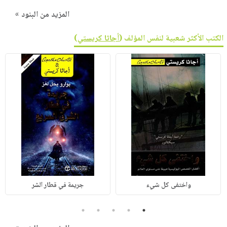
المزيد من البنود »
الكتب الأكثر شعبية لنفس المؤلف (
أجاثا كريستي
)
واختفى كل شيء
جريمة في قطار الشر
5
4
3
2
1