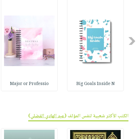
صابون
فيديوهات
عربة
أطفال
أسئلة
التسوق
مناسبات
يتكرر
طرحها
نشرة
Previous
الإصدارات
خدمات
نيل
وفرات
انشر
كتابك
Major or Professio
Big Goals Inside N
تواصل
معنا
الكتب الأكثر شعبية لنفس المؤلف (
عبد الهادي الفضلي
)