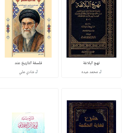
نهج البلاغة
فلسفة التاريخ عند
لـ
لـ
محمد عبده
شادي علي