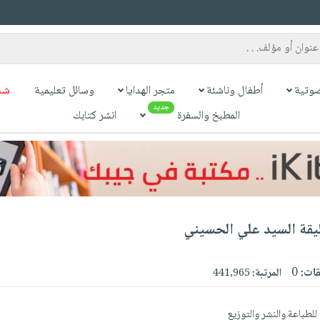
وتية
أطفال وناشئة
متجر الهدايا
وسائل تعليمية
شح
جديد
المطبخ والسفرة
انشر كتابك
ليقة السيد علي الحسيني
قات:
0
المرتبة:
441,965
للطباعة والنشر والتوزيع