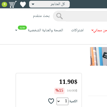
كل المتاجر
0
بحث متقدم
جديد
ن مجاني
اشتراكات
الصحة والعناية الشخصية
11.90$
%15
14.00$
الكمية: