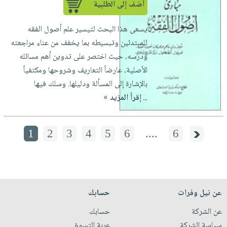
أضف إلى الطلبية
يسعى هذا البحث لتيسير علم أصول الفقه
للمبتدئين وتبسيطه بما يخفف من عناء مراجعته
ودرسه، حيث اختصر على تدوين أهم مسائله
الأصلية، عارضاً التعاريف وشروحها ومكتفياً
بالإشارة إلى المسألة ودليلها. وسلك فيها
...
إقرأ المزيد »
1
2
3
4
5
6
....
6
عن نيل وفرات
حسابك
عن الشركة
حسابك
سياسة الشركة
عربة التسوق