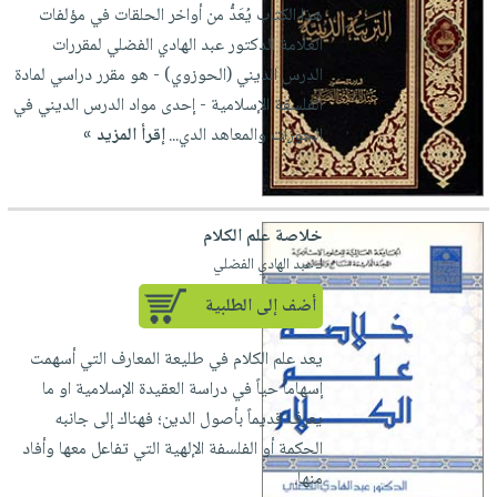
العناية
الأكثر
هذا الكتاب يُعَدُّ من أواخر الحلقات في مؤلفات
شحن
أدوات
بالأسنان
مبيعاً
العلامة الدكتور عبد الهادي الفضلي لمقررات
مجاني
المائدة
الدرس الديني (الحوزوي) - هو مقرر دراسي لمادة
الحمية
العودة
بنود
الأوعية
الفلسفة الإسلامية - إحدى مواد الدرس الديني في
والتغذية
للمدارس
مختارة
والتخزين
اشتراكات
الحوزات والمعاهد الدي...
إقرأ المزيد »
اكسسوارات
أدوات
كتب
كل
بحث
المطبخ
الاشتراكات
اكسسوارات
متقدم
منزلية
خلاصة علم الكلام
صندوق
لـ عبد الهادي الفضلي
القراءة
اكسسوارات
iKitab
ملابس
أضف إلى الطلبية
نيل
بلا
مطرزات
وفرات
يعد علم الكلام في طليعة المعارف التي أسهمت
حدود
حقائب
عن
إسهاماً حياً في دراسة العقيدة الإسلامية او ما
حسابك
حلي
الشركة
يعرف قديماً بأصول الدين؛ فهناك إلى جانبه
عناية
لائحة
الحكمة أو الفلسفة الإلهية التي تفاعل معها وأفاد
سياسة
بالذات
الأمنيات
منها.
الشركة