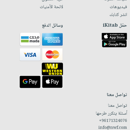
فيديوهات
لائحة الأمنيات
انشر كتابك
حمّل iKitab
وسائل الدفع
تواصل معنا
تواصل معنا
أسئلة يتكرر طرحها
+96171324076
info@nwf.com