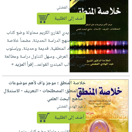
المنطق
لـ عبد الهادي الفضلي
أضف إلى الطلبية
وبعد: بين يدي القارئ الكريم محاولة وضع كتاب
يتمشى ومنهج الدراسة الحديثة، مضمناً خلاصة
وأهم المواد المنطقية، قديمة وحديثة، وبإسلوب
مبسط في العرض، وسهل التناول دراسة ومطالعة
يهيّء للطالب المبتدئ القواعد...
إقرأ المزيد »
خلاصة المنطق ؛ موجز واف لأهم موضوعات
علم المنطق: المصطلحات - التعريف - الاستدلال
- مناهج البحث العلمي
لـ عبد الهادي الفضلي
أضف إلى الطلبية
بين يدي القارئ محاولة وضع كتاب يتمشى