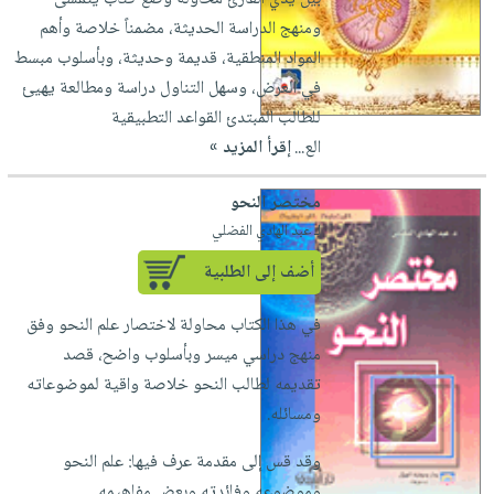
ومنهج الدراسة الحديثة، مضمناً خلاصة وأهم
المواد المنطقية، قديمة وحديثة، وبأسلوب مبسط
في العرض، وسهل التناول دراسة ومطالعة يهيئ
للطالب المبتدئ القواعد التطبيقية
الع...
إقرأ المزيد »
مختصر النحو
لـ عبد الهادي الفضلي
أضف إلى الطلبية
في هذا الكتاب محاولة لاختصار علم النحو وفق
منهج دراسي ميسر وبأسلوب واضح، قصد
تقديمه لطالب النحو خلاصة واقية لموضوعاته
ومسائله.
وقد قس إلى مقدمة عرف فيها: علم النحو
وموضوعه وفائدته وبعض مفاهيمه