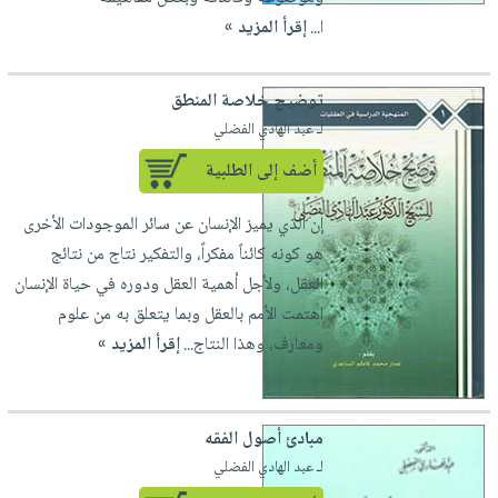
ا...
إقرأ المزيد »
توضيح خلاصة المنطق
لـ عبد الهادي الفضلي
أضف إلى الطلبية
إن الذي يميز الإنسان عن سائر الموجودات الأخرى
هو كونه كائناً مفكراً، والتفكير نتاج من نتائج
العقل، ‏ولأجل أهمية العقل ودوره في حياة الإنسان
اهتمت الأمم بالعقل وبما يتعلق به من علوم
ومعارف، وهذا النتاج...
إقرأ المزيد »
مبادئ أصول الفقه
لـ عبد الهادي الفضلي