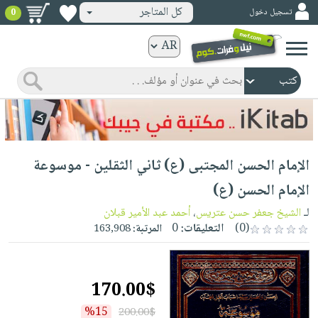
كل المتاجر
تسجيل دخول
0
كتب
ورقية
المواضيع
صدر
كتب
حديثاً
الكترونية
الأكثر
الصفحة
الإمام الحسن المجتبى (ع) ثاني الثقلين - موسوعة
مبيعاً
الرئيسية
كتب
جوائز
الإمام الحسن (ع)
صدر
صوتية
شحن
لـ
الشيخ جعفر حسن عتريس
،
أحمد عبد الأمير قبلان
حديثاً
الصفحة
مخفض
(0)
التعليقات:
0
المرتبة:
163,908
الأكثر
الرئيسية
عروض
أطفال
مبيعاً
masmu3
خاصة
وناشئة
كتب
170.00$
بلا
صفحات
مجانية
الصفحة
وسائل
حدود
مشوقة
%15
200.00$
الرئيسية