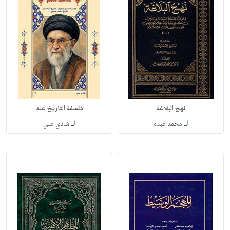
نهج البلاغة
فلسفة التاريخ عند
لـ
لـ
محمد عبده
شادي علي