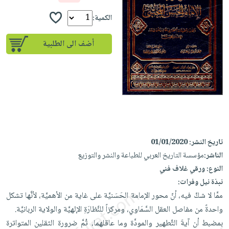
iKitab
تعليمية
أسئلة
Ai
بلا
المواضيع
الكمية:
يتكرر
إختيارات
حدود
الأكثر
طرحها
كتب
الصحة
أضف الى الطلبية
أسئلة
مبيعاً
تحميل
أكاديمية
والعناية
يتكرر
وسائل
masmu3
الشخصية
صندوق
طرحها
تعليمية
على
جديد
القراءة
تحميل
صندوق
Android
English
iKitab
الكل
القراءة
تحميل
books
على
أجهزة
جوائز
المطبخ
masmu3
Android
العناية
والسفرة
على
تاريخ النشر:
01/01/2020
تحميل
جديد
الشخصية
Apple
الناشر:
مؤسسة التاريخ العربي للطباعة والنشر والتوزيع
iKitab
العناية
الكل
النوع:
ورقي غلاف فني
على
وتصفيف
نبذة نيل وفرات:
أواني
متجر
Apple
الشعر
ممَّا لا شكَّ فيه، أنّ محور الإمامة الحَسَنيَّة على غاية من الأهميَّة، لأنَّها تشكل
الطهي
الهدايا
العناية
واحدةً من مفاصل العقل السَّمَاوي، ومركزاً للنَّظارَةِ الإلهيَّة والولاية الربانيَّة.
أدوات
بالجسم
أقسام
بمضبط أن آيةَ التَّطهير والمودَّة وما عاقلهما، ثُمَّ ضرورة الثقلين المتواترة
الخبز