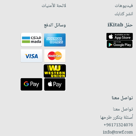
فيديوهات
لائحة الأمنيات
انشر كتابك
حمّل iKitab
وسائل الدفع
تواصل معنا
تواصل معنا
أسئلة يتكرر طرحها
+96171324076
info@nwf.com