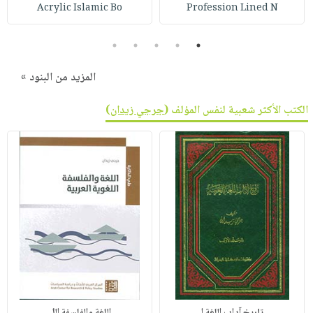
صابون
Acrylic Islamic Bo
Profession Lined N
فيديوهات
عربة
أطفال
أسئلة
التسوق
5
4
3
2
1
مناسبات
يتكرر
طرحها
نشرة
المزيد من البنود »
الإصدارات
خدمات
الكتب الأكثر شعبية لنفس المؤلف (
جرجي زيدان
)
نيل
وفرات
انشر
كتابك
تواصل
معنا
تاريخ آداب اللغة ا
اللغة والفلسفة الل