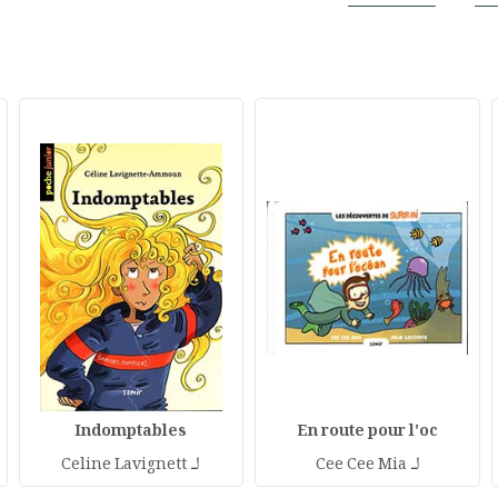
Indomptables
En route pour l'oc
لـ
لـ
Celine Lavignett
Cee Cee Mia