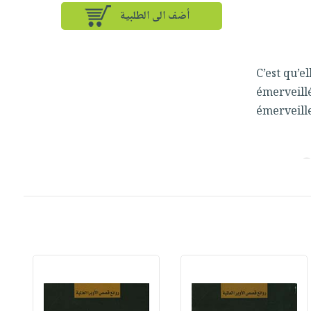
أضف الى الطلبية
C’est qu’e
émerveill
émerveill