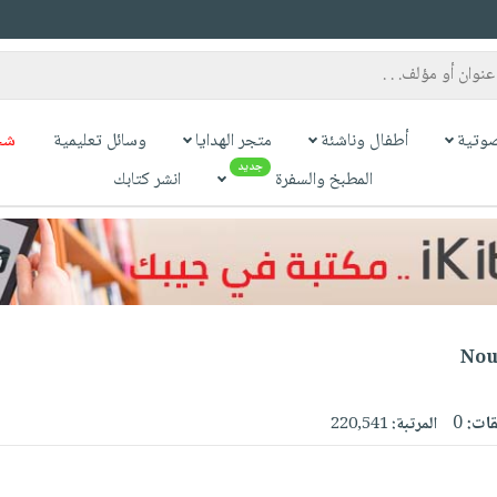
وتية
أطفال وناشئة
متجر الهدايا
وسائل تعليمية
شح
جديد
المطبخ والسفرة
انشر كتابك
Nou
قات:
0
المرتبة:
220,541