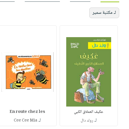
لـ مكتبة سمير
عكيف العملاق الكبي
En route chez les
لـ
لـ
رولد دال
Cee Cee Mia