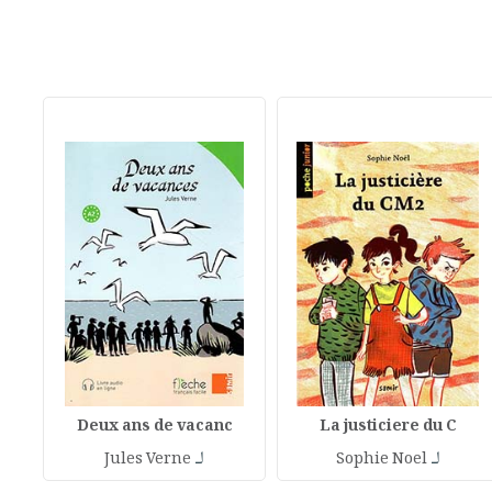
Deux ans de vacanc
La justiciere du C
لـ
لـ
Jules Verne
Sophie Noel