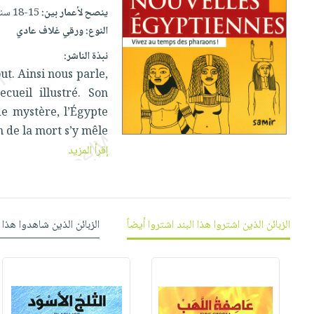
إختياراتنا
تعليمية
أسئلة
ينصح لأعمار بين:
15-18 سنوات
إختياراتنا
المواضيع
iKitab
يتكرر
النوع:
ورقي غلاف عادي
كتب
بلا
الأكثر
طرحها
أكاديمية
الصحة
نبذة الناشر:
حدود
مبيعاً
تحميل
والعناية
ut. Ainsi nous parle,
صندوق
أسئلة
وسائل
masmu3
الشخصية
cueil illustré. Son
القراءة
يتكرر
تعليمية
على
جديد
e mystère, l’Égypte
English
طرحها
صندوق
Android
n de la mort s’y mêle
books
الكل
تحميل
القراءة
تحميل
إقرأ المزيد
iKitab
أجهزة
جوائز
المطبخ
masmu3
على
العناية
والسفرة
على
Android
جديد
الشخصية
Apple
تحميل
العناية
الزبائن الذين اشتروا هذا البند اشتروا أيضاً
الزبائن الذين شاهدوا هذا 
الكل
iKitab
وتصفيف
أواني
متجر
على
الشعر
الطهي
الهدايا
Apple
العناية
أدوات
بالجسم
أقسام
الخبز