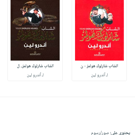
الشاب شارلوك هولمز - ن
الشاب شارلوك هولمز.. ل
لـ أندرو لين
لـ أندرو لين
يحتوي على:
صور/رسوم