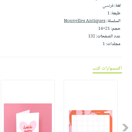
صابون
فيديوهات
لغة:
فرنسي
عربة
أطفال
طبعة:
1
أسئلة
التسوق
مناسبات
السلسلة:
Nouvelles Antiques
يتكرر
حجم:
21×14
طرحها
نشرة
عدد الصفحات:
132
الإصدارات
خدمات
مجلدات:
1
نيل
وفرات
انشر
اكسسوارات كتب
كتابك
تواصل
معنا
Previous