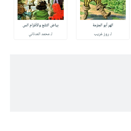
الهر أبو الجزمة
بياض الثلج والأقزام الس
لـ روز غريب
لـ محمد العدناني