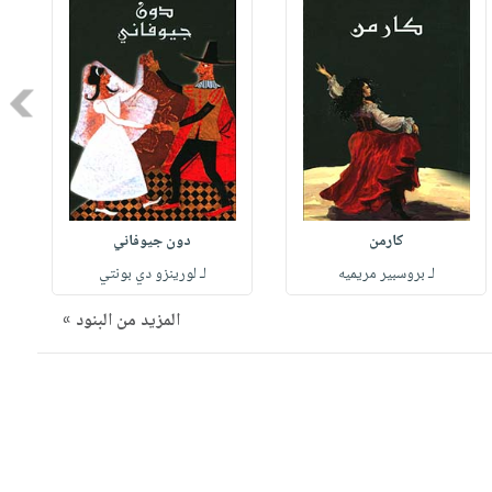
Next
كارمن
دون جيوفاني
لـ بروسبير مريميه
لـ لورينزو دي بونتي
المزيد من البنود »