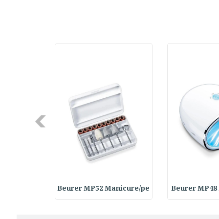
Next
Rasps Repl
Beurer MP52 Manicure/pe
Beurer MP48 