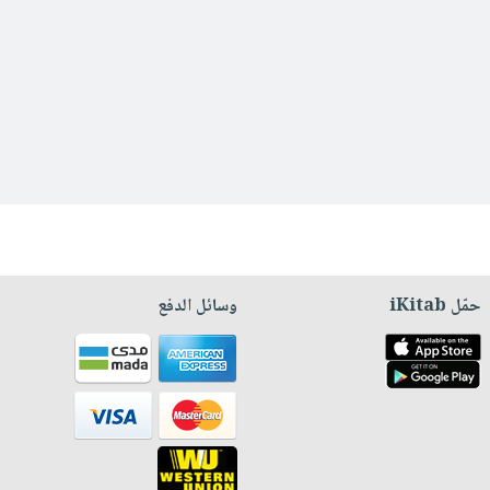
حمّل iKitab
وسائل الدفع