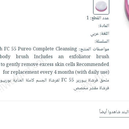
عدد القطع:
1
المادة:
اللغة:
عربي
السلسلة:
مواصفات المنتج:
Cleansing
Complete
Pureo
55
FC
th
body
brush
Includes
an
exfoliator
brush
t
to
gently
remove
excess
skin
cells
Recommended
for
replacement
every
4
months
(with
daily
use)
ملحق
فرشاة
بيورير
55
FC
لفرشاة
الجسم
كاملة
العناية
بورييو
فرشاة
مقشر
مخصص.
البند شاهدوا أيضاً