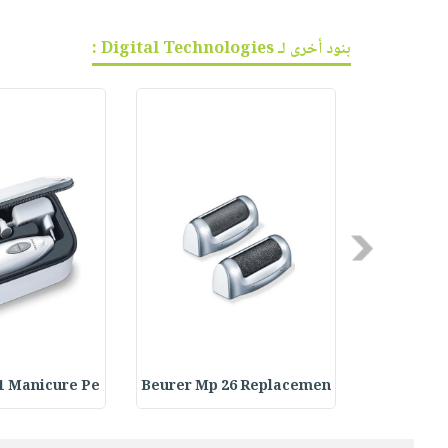
بنود أخرى لـ Digital Technologies :
Previous
1 Manicure Pe
Beurer Mp 26 Replacemen
Beurer MP