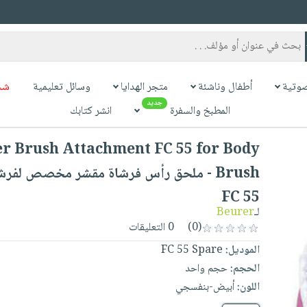
وتية
أطفال وناشئة
متجر الهدايا
وسائل تعليمية
شح
جديد
المطبخ والسفرة
انشر كتابك
r Brush Attachment FC 55 for Body
Brush - ملحق رأس فرشاة مقشر مخصص لفرش
FC 55
لـ
Beurer
(0)
0 التعليقات
الموديل:
FC 55 Spare
الحجم:
حجم واحد
اللون:
أبيض-بنفسجي