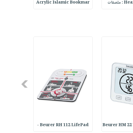
ملصقات
Acrylic Islamic Bookmar
حقيبة مسر
Next
Achilles T
Beurer RH 112 LifePad -
Beurer HM 22