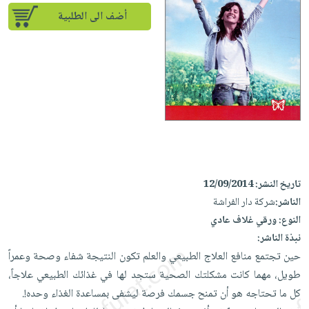
إختياراتنا
تعليمية
أسئلة
إختياراتنا
أضف الى الطلبية
المواضيع
iKitab
يتكرر
كتب
بلا
الأكثر
طرحها
أكاديمية
الصحة
حدود
مبيعاً
تحميل
والعناية
صندوق
أسئلة
إختياراتنا
masmu3
الشخصية
القراءة
يتكرر
وسائل
على
جديد
English
طرحها
تعليمية
Android
books
الكل
تحميل
صندوق
تحميل
iKitab
أجهزة
القراءة
المطبخ
masmu3
على
العناية
والسفرة
على
جوائز
تاريخ النشر:
12/09/2014
Android
جديد
الشخصية
Apple
الناشر:
شركة دار الفراشة
تحميل
العناية
النوع:
ورقي غلاف عادي
الكل
iKitab
وتصفيف
نبذة الناشر:
أواني
متجر
على
الشعر
حين تجتمع منافع العلاج الطبيعي والعلم تكون النتيجة شفاء وصحة وعمراً
الطهي
الهدايا
Apple
طويل، مهما كانت مشكلتك الصحية ستجد لها في غذائك الطبيعي علاجاً،
العناية
أدوات
كل ما تحتاجه هو أن تمنح جسمك فرصة ليشفى بمساعدة الغذاء وحده!.
بالجسم
أقسام
الخبز