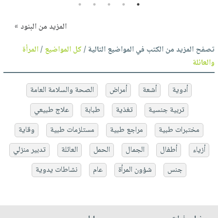
5
4
3
2
1
المزيد من البنود »
تصفح المزيد من الكتب في المواضيع التالية /
كل المواضيع
/
المرأة
والعائلة
أدوية
أشعة
أمراض
الصحة والسلامة العامة
تربية جنسية
تغذية
طبابة
علاج طبيعي
مختبرات طبية
مراجع طبية
مستلزمات طبية
وقاية
أزياء
أطفال
الجمال
الحمل
العائلة
تدبير منزلي
جنس
شؤون المرأة
عام
نشاطات يدوية