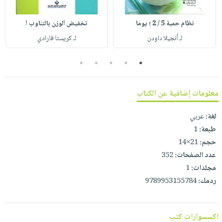
صابون
فيديوهات
عربة
أطفال
أسئلة
نظام حمية 5 / 2 ؛ يوما
تخفيض الوزن بالتناوب ا
التسوق
مناسبات
يتكرر
لـ أنجيلا داودن
لـ كريستا فارادي
طرحها
نشرة
5
4
3
2
1
الإصدارات
خدمات
نيل
وفرات
معلومات إضافية عن الكتاب
انشر
لغة:
عربي
كتابك
طبعة:
1
تواصل
حجم:
21×14
معنا
عدد الصفحات:
352
مجلدات:
1
ردمك:
9789953155784
اكسسوارات كتب