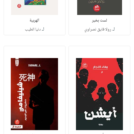
لست بخير
الهريبة
لـ
لـ
رولا فايق نصراوي
دنيا الطيب