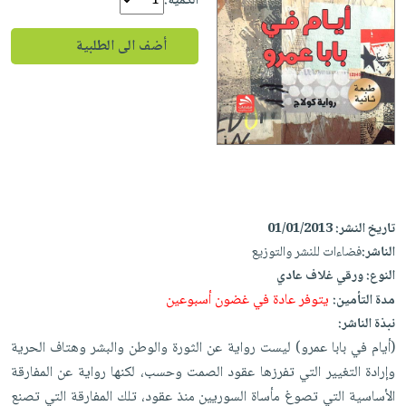
إختياراتنا
الكمية:
تعليمية
أسئلة
إختياراتنا
المواضيع
iKitab
يتكرر
أضف الى الطلبية
كتب
بلا
الأكثر
طرحها
أكاديمية
الصحة
حدود
مبيعاً
تحميل
والعناية
صندوق
أسئلة
إختياراتنا
masmu3
الشخصية
القراءة
يتكرر
وسائل
على
جديد
English
طرحها
تعليمية
Android
books
الكل
تحميل
صندوق
تحميل
iKitab
أجهزة
القراءة
المطبخ
masmu3
تاريخ النشر:
01/01/2013
على
العناية
والسفرة
على
جوائز
الناشر:
فضاءات للنشر والتوزيع
Android
جديد
الشخصية
Apple
النوع:
ورقي غلاف عادي
تحميل
العناية
الكل
يتوفر عادة في غضون أسبوعين
مدة التأمين:
iKitab
وتصفيف
نبذة الناشر:
أواني
متجر
على
الشعر
(أيام في بابا عمرو) ليست رواية عن الثورة والوطن والبشر وهتاف الحرية
الطهي
الهدايا
Apple
العناية
وإرادة التغيير التي تفرزها عقود الصمت وحسب، لكنها رواية عن المفارقة
أدوات
بالجسم
أقسام
الأساسية التي تصوغ مأساة السوريين منذ عقود، تلك المفارقة التي تصنع
الخبز