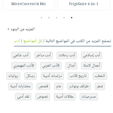
MicroCurrent & Mic
Frigidaire 4-in-1
5
4
3
2
1
المزيد من البنود »
تصفح المزيد من الكتب في المواضيع التالية /
كل المواضيع
/
أدب
أدب إسلامي
أدب رحلات
أدب ساخر
أدب عالمي
أعمال كاملة
أمثال
الأدب العربي
الأدب المهجري
الخطب
تاريخ الأدب
دراسات أدبية
رسائل
روايات
شعر
طرائف ونوادر
عام
قصص
مختارات أدبية
مسرحيات
مقالات أدبية
نصوص
نقد أدبي