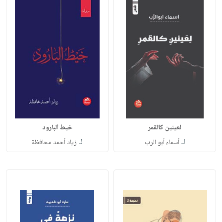
لعينين كالقمر
خيط البارود
لـ
لـ
أسماء أبو الرب
زياد أحمد محافظة