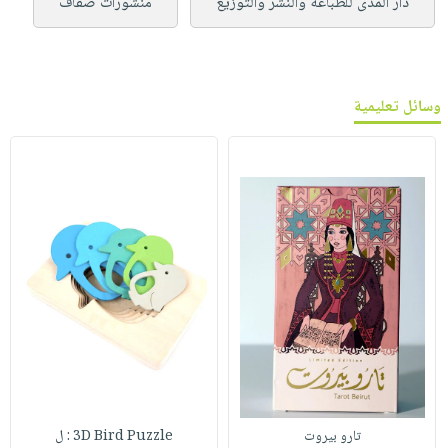
دار المدى للطباعة والنشر والتوزيع
منشورات ضفاف
وسائل تعليمية
تارو بيروت
3D Bird Puzzle : ل