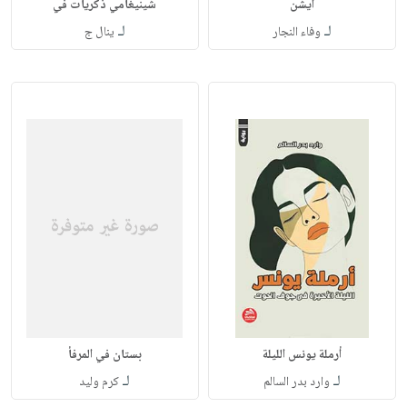
أيشن
شينيغامي ذكريات في
لـ
لـ
وفاء النجار
ينال ج
أرملة يونس الليلة
بستان في المرفأ
لـ
لـ
وارد بدر السالم
كرم وليد