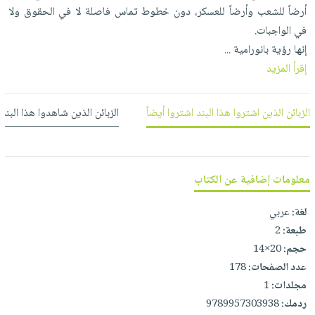
العناية
الأكثر
شحن
أرضاً للشعب وأرضاً للعسكر، دون خطوط تماس فاصلة لا في الحقوق ولا
أدوات
بالأسنان
مبيعاً
مجاني
في الواجبات.
المائدة
الحمية
العودة
إنها رؤية بانورامية
...
بنود
الأوعية
والتغذية
للمدارس
إقرأ المزيد
مختارة
والتخزين
اشتراكات
اكسسوارات
أدوات
كتب
كل
الزبائن الذين اشتروا هذا البند اشتروا أيضاً
الزبائن الذين شاهدوا هذا البند
بحث
المطبخ
الاشتراكات
اكسسوارات
متقدم
منزلية
صندوق
القراءة
اكسسوارات
معلومات إضافية عن الكتاب
iKitab
ملابس
نيل
بلا
لغة:
عربي
مطرزات
وفرات
حدود
طبعة:
2
حقائب
عن
حجم:
20×14
حسابك
حلي
الشركة
عدد الصفحات:
178
عناية
لائحة
مجلدات:
1
سياسة
بالذات
الأمنيات
ردمك:
9789957303938
الشركة