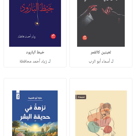
لعينين كالقمر
خيط البارود
لـ
لـ
أسماء أبو الرب
زياد أحمد محافظة