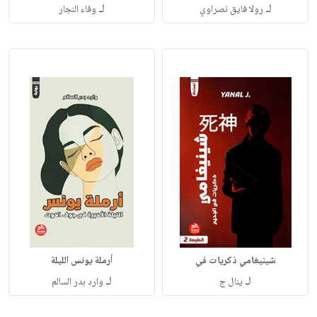
لـ
لـ
رولا فايق نصراوي
وفاء النجار
شينيغامي ذكريات في
أرملة يونس الليلة
لـ
لـ
ينال ج
وارد بدر السالم