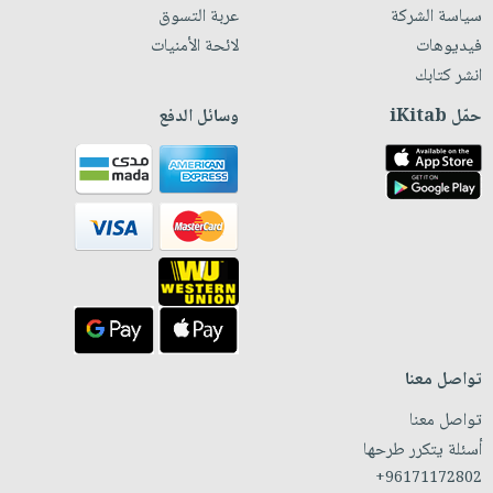
سياسة الشركة
عربة التسوق
فيديوهات
لائحة الأمنيات
انشر كتابك
حمّل iKitab
وسائل الدفع
تواصل معنا
تواصل معنا
أسئلة يتكرر طرحها
+96171172802