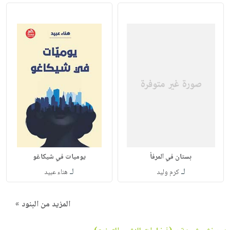
بستان في المرفأ
يوميات في شيكاغو
لـ
لـ
كرم وليد
هناء عبيد
المزيد من البنود »