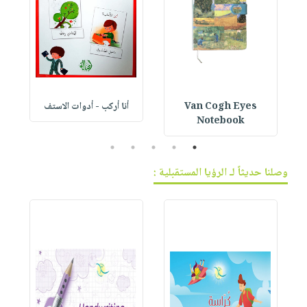
Van Cogh Eyes
أنا أركب - أدوات الاستف
 1
Notebook
5
4
3
2
1
وصلنا حديثاً لـ الرؤيا المستقبلية :