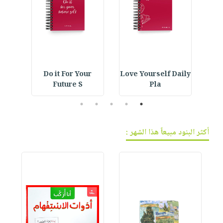
فيديوهات
صابون
عربة
أسئلة
التسوق
أطفال
يتكرر
مناسبات
طرحها
نشرة
الإصدارات
خدمات
نيل
ning
Do it For Your
Love Yourself Daily
E
وفرات
Future S
Pla
انشر
5
4
3
2
1
كتابك
تواصل
أكثر البنود مبيعاً هذا الشهر :
معنا