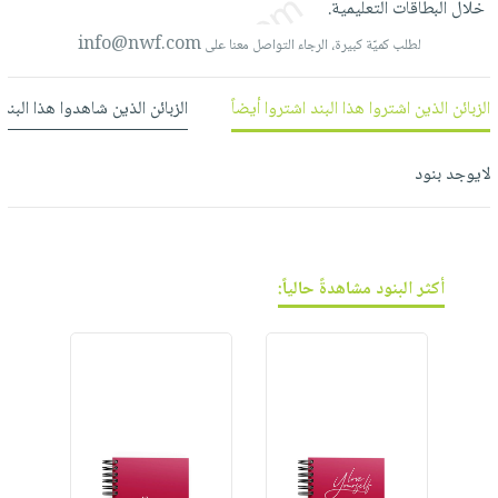
خلال
البطاقات
التعليمية.
العناية
الأكثر
شحن
أدوات
بالأسنان
مبيعاً
info@nwf.com
لطلب كميّة كبيرة، الرجاء التواصل معنا على
مجاني
المائدة
الحمية
العودة
بنود
الأوعية
والتغذية
للمدارس
الزبائن الذين اشتروا هذا البند اشتروا أيضاً
الزبائن الذين شاهدوا هذا البند
مختارة
والتخزين
اشتراكات
اكسسوارات
أدوات
كتب
كل
لايوجد بنود
بحث
المطبخ
الاشتراكات
اكسسوارات
متقدم
منزلية
صندوق
القراءة
اكسسوارات
أكثر البنود مشاهدةً حالياً:
نيل
iKitab
ملابس
وفرات
بلا
مطرزات
حدود
عن
حقائب
حسابك
الشركة
حلي
لائحة
سياسة
عناية
الأمنيات
الشركة
بالذات