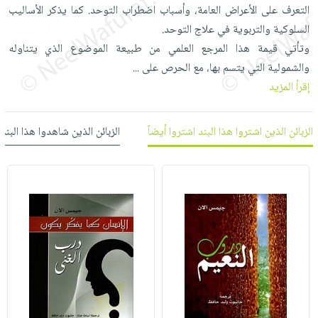
العناية
الأكثر
التعرف على الأعراض العامة، وأسباب اضطراب التوحد. كما يذكر الأساليب
شحن
أدوات
بالأسنان
مبيعاً
السلوكية والتربوية في علاج التوحد.
مجاني
المائدة
وتأتي قيمة هذا المرجع العلمي من طبيعة الموضوع الذي يتناوله
الحمية
العودة
بنود
الأوعية
والشمولية التي يتسم بها، مع الحرص على
والتغذية
...
للمدارس
مختارة
والتخزين
اشتراكات
إقرأ المزيد
اكسسوارات
أدوات
كتب
كل
بحث
المطبخ
الاشتراكات
الزبائن الذين اشتروا هذا البند اشتروا أيضاً
الزبائن الذين شاهدوا هذا البند
اكسسوارات
متقدم
منزلية
صندوق
القراءة
اكسسوارات
iKitab
ملابس
نيل
بلا
مطرزات
وفرات
حدود
حقائب
عن
حسابك
حلي
الشركة
عناية
لائحة
سياسة
بالذات
الأمنيات
الشركة