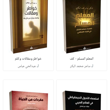
المعلم المسلم - كف
خواطر ومقالات وكلم
لـ
لـ
سامر محمد البكر
عبدالحي عباس