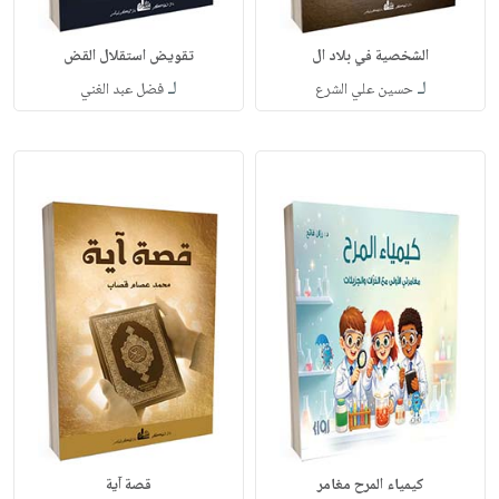
الشخصية في بلاد ال
تقويض استقلال القض
لـ
لـ
حسين علي الشرع
فضل عبد الغني
كيمياء المرح مغامر
قصة آية