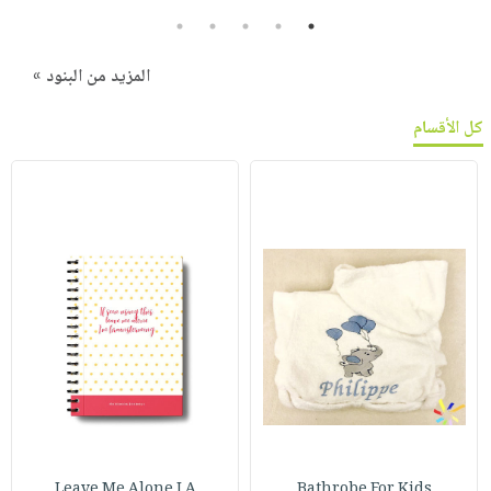
5
4
3
2
1
المزيد من البنود »
كل الأقسام
Leave Me Alone I A
Bathrobe For Kids