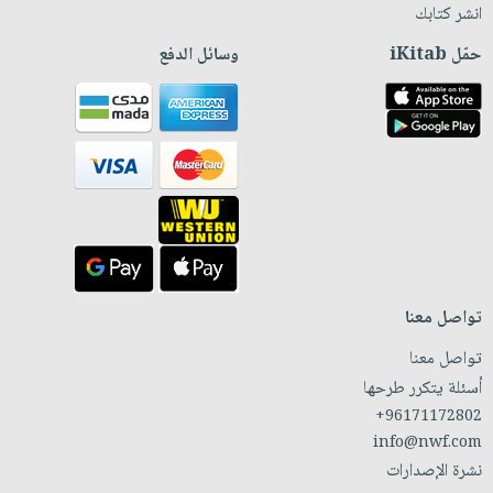
انشر كتابك
حمّل iKitab
وسائل الدفع
تواصل معنا
تواصل معنا
أسئلة يتكرر طرحها
+96171172802
info@nwf.com
نشرة الإصدارات