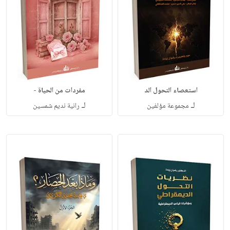
استعصاء التحول الد
مفردات من الحياة -
لـ
لـ
مجموعة مؤلفين
رانية نديم شمسين