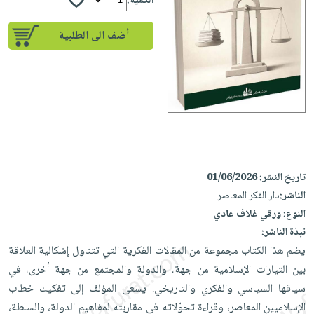
إختياراتنا
الكمية:
تعليمية
أسئلة
إختياراتنا
المواضيع
iKitab
يتكرر
أضف الى الطلبية
كتب
بلا
الأكثر
طرحها
أكاديمية
الصحة
حدود
مبيعاً
تحميل
والعناية
صندوق
أسئلة
وسائل
masmu3
الشخصية
القراءة
يتكرر
تعليمية
على
جديد
English
طرحها
صندوق
Android
books
الكل
تحميل
القراءة
تحميل
iKitab
أجهزة
جوائز
المطبخ
masmu3
تاريخ النشر:
01/06/2026
على
العناية
والسفرة
على
الناشر:
دار الفكر المعاصر
Android
جديد
الشخصية
Apple
النوع:
ورقي غلاف عادي
تحميل
العناية
الكل
نبذة الناشر:
iKitab
وتصفيف
يضم هذا الكتاب مجموعة من المقالات الفكرية التي تتناول إشكالية العلاقة
أواني
متجر
على
الشعر
بين التيارات الإسلامية من جهة، والدولة والمجتمع من جهة أخرى، في
الطهي
الهدايا
Apple
العناية
سياقها السياسي والفكري والتاريخي. يسعى المؤلف إلى تفكيك خطاب
أدوات
بالجسم
أقسام
الإسلاميين المعاصر، وقراءة تحوّلاته في مقاربته لمفاهيم الدولة، والسلطة،
الخبز