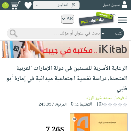
كل المتاجر
تسجيل دخول
0
كتب
ورقية
المواضيع
صدر
كتب
حديثاً
الكترونية
الأكثر
الصفحة
الرعاية الأسرية للمسنين في دولة الإمارات العربية
مبيعاً
الرئيسية
كتب
جوائز
المتحدة، دراسة نفسية اجتماعية ميدانية في إمارة أبو
صدر
صوتية
شحن
ظبي
حديثاً
الصفحة
مخفض
الأكثر
لـ
فيصل محمد خير الزراد
الرئيسية
عروض
أطفال
(0)
التعليقات:
0
المرتبة:
243,957
مبيعاً
masmu3
خاصة
وناشئة
كتب
بلا
صفحات
مجانية
الصفحة
وسائل
حدود
مشوقة
7.26$
الرئيسية