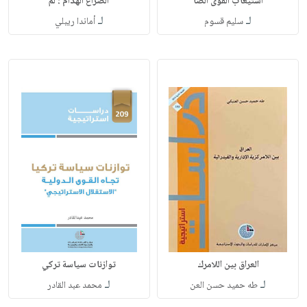
استيعاب القوى الصا
الصراع الهدام : لم
لـ
لـ
سليم قسوم
أماندا ريبلي
العراق بين اللامرك
توازنات سياسة تركي
لـ
لـ
طه حميد حسن العن
محمد عبد القادر