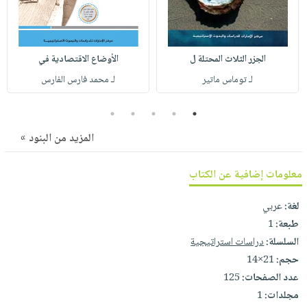
صابون
فيديوهات
عربة
أطفال
أسئلة
التسوق
مناسبات
يتكرر
الجزر الثلاث المحتلة ل
الأوضاع الاقتصادية في
طرحها
نشرة
لـ توماس ماتير
لـ محمد فارس الفارس
الإصدارات
خدمات
نيل
5
4
3
2
1
وفرات
المزيد من البنود »
انشر
كتابك
معلومات إضافية عن الكتاب
تواصل
لغة:
عربي
معنا
طبعة:
1
السلسلة:
دراسات استراتيجية
حجم:
21×14
عدد الصفحات:
125
مجلدات:
1