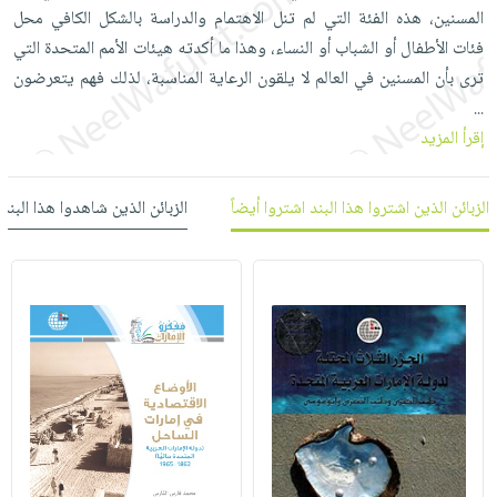
العناية
الأكثر
شحن
المسنين، هذه الفئة التي لم تنل الاهتمام والدراسة بالشكل الكافي محل
أدوات
بالأسنان
مبيعاً
مجاني
فئات الأطفال أو الشباب أو النساء، وهذا ما أكدته هيئات الأمم المتحدة التي
المائدة
الحمية
العودة
ترى بأن المسنين في العالم لا يلقون الرعاية المناسبة، لذلك فهم يتعرضون
بنود
الأوعية
والتغذية
للمدارس
...
مختارة
والتخزين
اشتراكات
إقرأ المزيد
اكسسوارات
أدوات
كتب
كل
بحث
المطبخ
الاشتراكات
اكسسوارات
الزبائن الذين اشتروا هذا البند اشتروا أيضاً
الزبائن الذين شاهدوا هذا البند
متقدم
منزلية
صندوق
القراءة
اكسسوارات
iKitab
ملابس
نيل
بلا
مطرزات
وفرات
حدود
حقائب
عن
حسابك
حلي
الشركة
عناية
لائحة
سياسة
بالذات
الأمنيات
الشركة