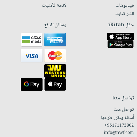
فيديوهات
لائحة الأمنيات
انشر كتابك
حمّل iKitab
وسائل الدفع
تواصل معنا
تواصل معنا
أسئلة يتكرر طرحها
+96171172802
info@nwf.com