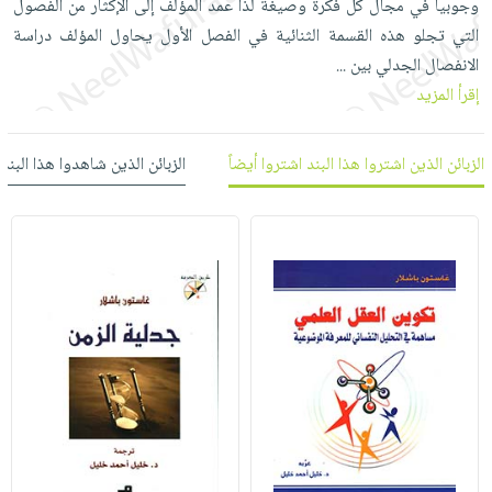
وجوبياً في مجال كل فكرة وصيغة لذا عمد المؤلف إلى الإكثار من الفصول
العناية
الأكثر
شحن
أدوات
التي تجلو هذه القسمة الثنائية في الفصل الأول يحاول المؤلف دراسة
بالأسنان
مبيعاً
مجاني
المائدة
الانفصال الجدلي بين
...
الحمية
العودة
بنود
الأوعية
إقرأ المزيد
والتغذية
للمدارس
مختارة
والتخزين
اشتراكات
اكسسوارات
أدوات
الزبائن الذين اشتروا هذا البند اشتروا أيضاً
الزبائن الذين شاهدوا هذا البند
كتب
كل
بحث
المطبخ
الاشتراكات
اكسسوارات
متقدم
منزلية
صندوق
القراءة
اكسسوارات
iKitab
ملابس
نيل
بلا
مطرزات
وفرات
حدود
حقائب
عن
حسابك
حلي
الشركة
عناية
لائحة
سياسة
بالذات
الأمنيات
الشركة