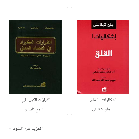
إشكاليات - القلق
القرارات الكبرى في
لـ
لـ
جان لابلانش
هنري كابيتان
المزيد من البنود »