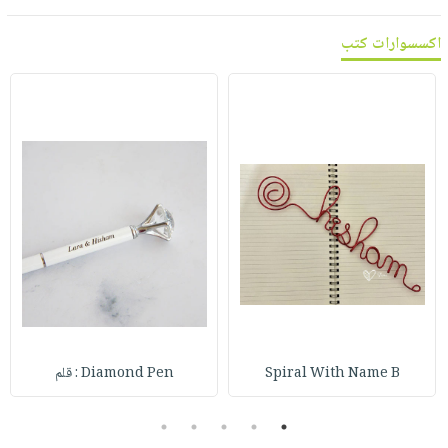
اكسسوارات كتب
Spiral With Name B
Diamond Pen : قلم
5
4
3
2
1