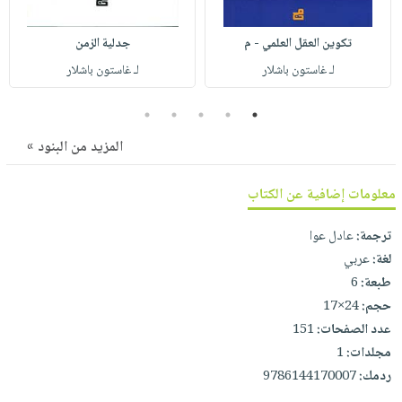
صابون
فيديوهات
عربة
أطفال
أسئلة
تكوين العقل العلمي - م
جدلية الزمن
التسوق
مناسبات
يتكرر
لـ غاستون باشلار
لـ غاستون باشلار
طرحها
نشرة
5
4
3
2
1
الإصدارات
خدمات
نيل
المزيد من البنود »
وفرات
معلومات إضافية عن الكتاب
انشر
كتابك
ترجمة:
عادل عوا
تواصل
لغة:
عربي
معنا
طبعة:
6
حجم:
24×17
عدد الصفحات:
151
مجلدات:
1
ردمك:
9786144170007