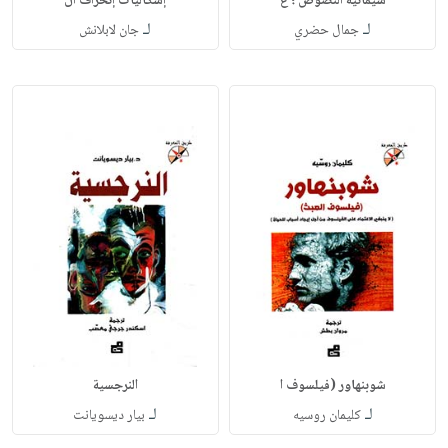
سيمائية النصوص ؛ ع
إشكاليات إنحراف ال
لـ
لـ
جمال حضري
جان لابلانش
شوبنهاور (فيلسوف ا
النرجسية
لـ
لـ
كليمان روسيه
بيار ديسويانت