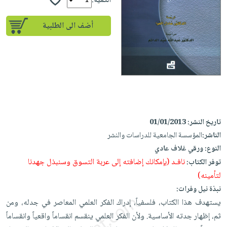
إختياراتنا
الكمية:
تعليمية
أسئلة
إختياراتنا
المواضيع
iKitab
يتكرر
أضف الى الطلبية
كتب
بلا
الأكثر
طرحها
أكاديمية
الصحة
حدود
مبيعاً
تحميل
والعناية
صندوق
أسئلة
إختياراتنا
masmu3
الشخصية
القراءة
يتكرر
وسائل
على
جديد
English
طرحها
تعليمية
Android
books
الكل
تحميل
صندوق
تحميل
iKitab
أجهزة
القراءة
المطبخ
masmu3
تاريخ النشر:
01/01/2013
على
العناية
والسفرة
على
جوائز
الناشر:
المؤسسة الجامعية للدراسات والنشر
Android
جديد
الشخصية
Apple
النوع:
ورقي غلاف عادي
تحميل
العناية
نافـد (بإمكانك إضافته إلى عربة التسوق وسنبذل جهدنا
توفر الكتاب:
الكل
iKitab
وتصفيف
لتأمينه)
أواني
متجر
على
الشعر
نبذة نيل وفرات:
الطهي
الهدايا
Apple
يستهدف هذا الكتاب، فلسفياً، إدراك الفكر العلمي المعاصر في جدله، ومن
العناية
أدوات
ثم، إظهار جدته الأساسية. ولأن الفكر العلمي ينقسم انقساماً واقعياً وانقساماً
بالجسم
أقسام
الخبز