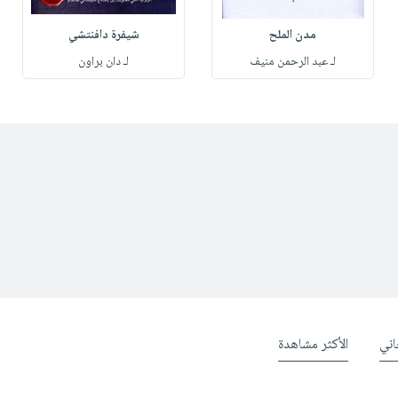
مدن الملح
شيفرة دافنتشي
لـ عبد الرحمن منيف
لـ دان براون
ني
الأكثر مشاهدة