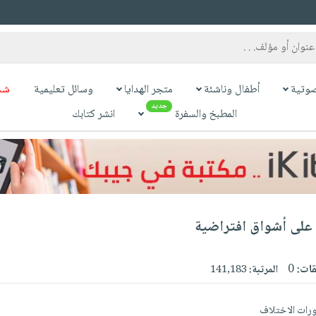
وتية
أطفال وناشئة
متجر الهدايا
وسائل تعليمية
شح
جديد
المطبخ والسفرة
انشر كتابك
 على أشواق افتراضية
قات:
0
المرتبة:
141,183
رات الاختلاف