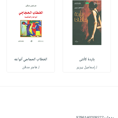
باردة كأنثى
الخطاب الحجاجي أنواعه
لـ إسماعيل يبرير
لـ هاجر مدقن
ردمك:
9786140209527