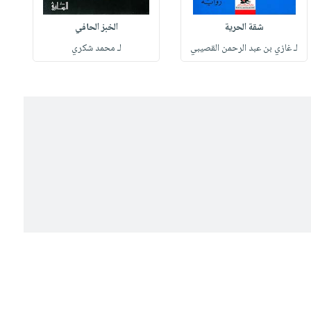
شقة الحرية
الخبز الحافي
لـ غازي بن عبد الرحمن القصيبي
لـ محمد شكري
ل