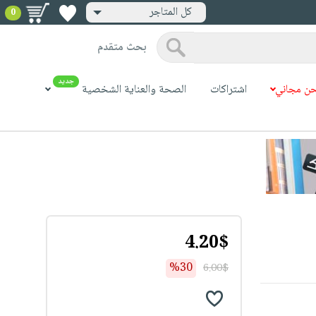
كل المتاجر
0
بحث متقدم
جديد
ن مجاني
اشتراكات
الصحة والعناية الشخصية
4.20$
%30
6.00$