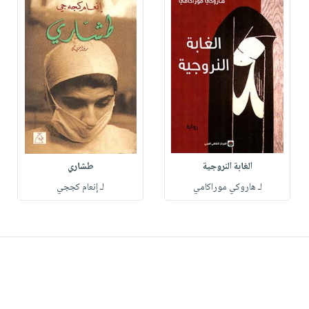
الغابة النروجية
طشاري
لـ هاروكي موراكامي
لـ إنعام كججي