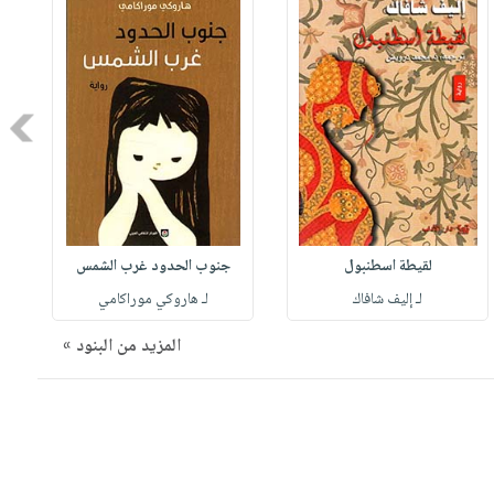
Next
لقيطة اسطنبول
جنوب الحدود غرب الشمس
لـ إليف شافاك
لـ هاروكي موراكامي
المزيد من البنود »