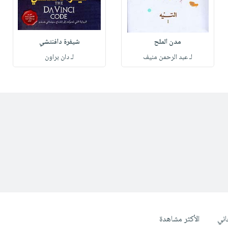
مدن الملح
شيفرة دافنتشي
لـ عبد الرحمن منيف
لـ دان براون
ني
الأكثر مشاهدة