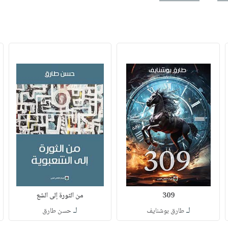
309
من الثورة إلى الشع
لـ
لـ
طارق بوشنايف
حسن طارق