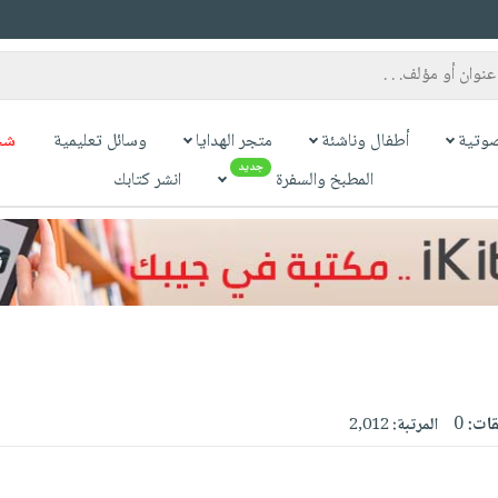
وتية
أطفال وناشئة
متجر الهدايا
وسائل تعليمية
شح
جديد
المطبخ والسفرة
انشر كتابك
قات:
0
المرتبة:
2,012