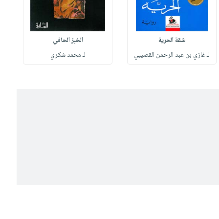
شقة الحرية
الخبز الحافي
لـ غازي بن عبد الرحمن القصيبي
لـ محمد شكري
ل