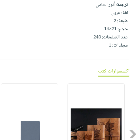
صابون
ترجمة:
أنور الشامي
فيديوهات
عربة
أطفال
لغة:
عربي
أسئلة
التسوق
طبعة:
2
مناسبات
يتكرر
حجم:
21×14
طرحها
نشرة
عدد الصفحات:
240
الإصدارات
خدمات
مجلدات:
1
نيل
وفرات
انشر
اكسسوارات كتب
كتابك
تواصل
معنا
Previous