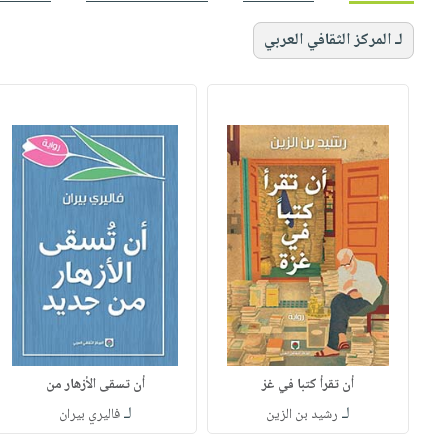
لـ المركز الثقافي العربي
أن تقرأ كتبا في غز
أن تسقى الأزهار من
لـ
لـ
رشيد بن الزين
فاليري بيران